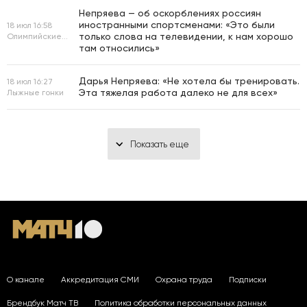
Непряева — об оскорблениях россиян
иностранными спортсменами: «Это были
18 июл 16:58
только слова на телевидении, к нам хорошо
Олимпийские игры
там относились»
Дарья Непряева: «Не хотела бы тренировать.
18 июл 16:27
Эта тяжелая работа далеко не для всех»
Лыжные гонки
Показать еще
О канале
Аккредитация СМИ
Охрана труда
Подписки
Брендбук Матч ТВ
Политика обработки персональных данных