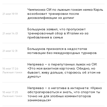
Чемпионка ОИ по лыжным гонкам немка Карль
возобновит тренировки после
21 июл 19:19
дисквалификации за допинг
Большунов заявил, что пропускает
тренировочный сбор в Италии из‑за
21 июл 14:01
прибавления в семье
Большунов признался в недостатке
21 июл 12:31
мотивации без международных турниров
Непряева — о перепутанных лыжах на ОИ:
«Это моя визитная карточка. Обидно, но
18 июл 17:26
бывает, живу дальше, стараюсь об этом не
Лыжные гонки
думать»
Непряева — о негативе в интернете: «Нужно
абстрагироваться и знать, что спортом ты
18 июл 17:25
точно не для злобных комментаторов
Лыжные гонки
занимаешься»