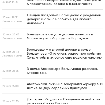
30 июл 14:33
в предстоящем сезоне в лыжных гонках
Свищев поздравил Большунова с рождением
23 июл 19:36
дочери: «Большое событие для любого
Лыжные гонки
человека»
Большунов в августе должен приехать в
22 июл 22:07
Малиновку на сбор группы Бородавко
Лыжные гонки
Бородавко — о второй дочери в семье
22 июл 21:46
Большунова: «Это очень радостное событие.
Лыжные гонки
Хочу, чтобы в их семье еще родился мальчик»
В семье Александра Большунова родилась
22 июл 21:25
вторая дочь
Австрийская лыжница завершила карьеру в 18
22 июл 15:00
лет из‑за двух сердечных приступов
Дегтярев обсудил со Свищевым новый этап
22 июл 12:30
развития «Лыжни России»