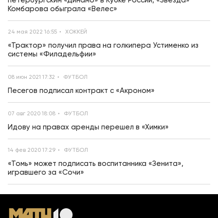
петербургским «Динамо» в Кубке России, «Звезда»
Комбарова обыграла «Велес»
24 мая 2022 16:55
ХОККЕЙ
«Трактор» получил права на голкипера Устименко из
системы «Филадельфии»
08 июн 2021 17:32
ФУТБОЛ
Песегов подписал контракт с «Акроном»
07 авг 2020 18:08
ФУТБОЛ
Идову на правах аренды перешел в «Химки»
14 фев 2020 17:29
ФУТБОЛ
«Томь» может подписать воспитанника «Зенита»,
игравшего за «Сочи»