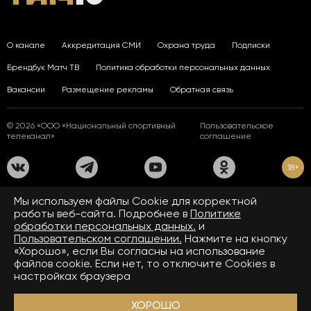
О канале
Аккредитация СМИ
Охрана труда
Подписки
Брендбук Матч ТВ
Политика обработки персональных данных
Вакансии
Размещение рекламы
Обратная связь
© 2026 «ООО «Национальный спортивный
Пользовательское
телеканал»
соглашение
18+
На сайте применяются рекомендательные технологии. Подробнее
Мы используем файлы Сookie для корректной
в
Правилах применения рекомендательных технологий.
работы веб-сайта. Подробнее в
Политике
обработки персональных данных.
и
Средство массовой информации сетевое издание «www.matchtv.ru»
зарегистрировано Федеральной службой по надзору в сфере связи,
Пользовательском соглашении.
Нажмите на кнопку
информационных технологий и массовых коммуникаций (Роскомнадзор).
«Хорошо», если Вы согласны на использование
Свидетельство о регистрации средства массовой информации ЭЛ № ФС 77 - 72390
файлов cookie. Если нет, то отключите Cookies в
от 28.02.2018. Название — www.matchtv.ru.
Учредитель (соучредители) СМИ сетевого издания «www.matchtv.ru»: ООО
настройках браузера
«Национальный спортивный телеканал», главный редактор СМИ сетевого издания
«www.matchtv.ru»: Конов В.А., номер телефона редакции СМИ сетевого издания
«www.matchtv.ru»: +7 (495) 653 84 19, адрес электронной почты редакции СМИ
ХОРОШО
сетевого издания «www.matchtv.ru»:
matchtv@matchtv.ru