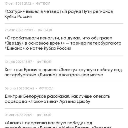
13 сен 2023 21:12
ФУТБОЛ
«Сатурн» вышел в четвертый раунд Пути регионов
Кубка России
23 авг 2023 22:09
ФУТБОЛ
«Отрабатывали пенальти, но думал, что обыграем
«Звезду» в основное время» — тренер петербургского
«Динамо» о матче Кубка России
10 июл 2023 18:57
ФУТБОЛ
Хет‑трик Ерохина принес «Зениту» крупную победу над
петербургским «Динамо» в контрольном матче
08 апр 2023 20:42
ФУТБОЛ
Дмитрий Белоруков рассказал, как лучше опекать
форварда «Локомотива» Артема Дзюбу
05 окт 2022 21:09
ФУТБОЛ
«Алания» одержала волевую победу над