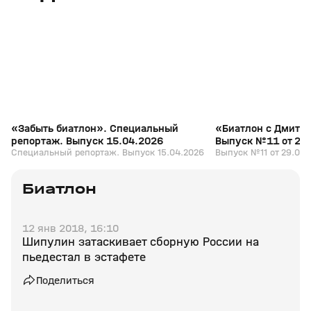
+
12+
«Забыть биатлон». Специальный
«Биатлон с Дмитр
репортаж. Выпуск 15.04.2026
Выпуск №11 от 29
Специальный репортаж. Выпуск 15.04.2026
Выпуск №11 от 29.03.
Биатлон
12 янв 2018, 16:10
Шипулин затаскивает сборную России на
пьедестал в эстафете
Поделиться