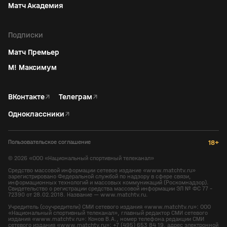
Матч Академия
Подписки
Матч Премьер
М! Максимум
ВКонтакте
↗
Телеграм
↗
Одноклассники
↗
Пользовательское соглашение
18+
©
2026
«ООО «Национальный спортивный телеканал»
Средство массовой информации сетевое издание «www.matchtv.ru»
зарегистрировано Федеральной службой по надзору в сфере связи,
информационных технологий и массовых коммуникаций (Роскомнадзор).
Свидетельство о регистрации средства массовой информации ЭЛ № ФС 77 -
72390 от 28.02.2018. Название — www.matchtv.ru.
Учредитель (соучредители) СМИ сетевого издания «www.matchtv.ru»: ООО
«Национальный спортивный телеканал», главный редактор СМИ сетевого
издания «www.matchtv.ru»: Конов В.А., номер телефона редакции СМИ
сетевого издания «www.matchtv.ru»: +7 (495) 653 84 19, адрес электронной