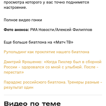
просмотра которого у вас точно поднимется
настроение.
Полное видео гонки
Фото анонса:
РИА Новости/Алексей Филиппов
Еще больше биатлона на «Матч ТВ»
Рупольдинг как проклятие нашего биатлона
Дмитрий Ярошенко: «Когда Пихлер был в сборной
России – здоровался со мной с улыбкой. После –
перестал»
Парадокс российского биатлона. Тренеры разные -
результат один
Видео по теме
5
39:16
15 апр, 13:09
29 мар, 12:29