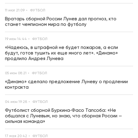
11 июл 21:09
ФУТБОЛ
Вратарь сборной России Лунев дал прогноз, кто
станет чемпионом мира по футболу
19 июн 14:44
ФУТБОЛ
«Надеюсь, в штрафной не будет пожаров, а если
будут, готов тушить их еще много лет». «Динамо»
продлило Андрея Лунева
05 июн 08:21
ФУТБОЛ
«Динамо» сделало предложение Луневу о продлении
контракта
04 июн 19:28
ФУТБОЛ
Футболист сборной Буркина‑Фасо Тапсоба: «Не
общался с Луневым, но знаю, что сборная России —
сильная команда»
17 мая 20:42
ФУТБОЛ