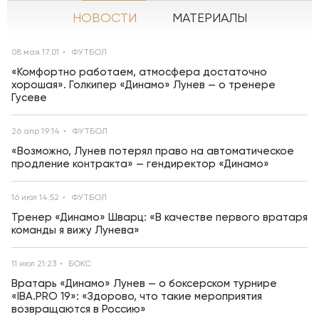
НОВОСТИ
МАТЕРИАЛЫ
08 мая 17:01
ФУТБОЛ
«Комфортно работаем, атмосфера достаточно
хорошая». Голкипер «Динамо» Лунев — о тренере
Гусеве
26 апр 19:14
ФУТБОЛ
«Возможно, Лунев потерял право на автоматическое
продление контракта» — гендиректор «Динамо»
16 июл 14:52
ФУТБОЛ
Тренер «Динамо» Шварц: «В качестве первого вратаря
команды я вижу Лунева»
11 июл 21:23
БОКС
Вратарь «Динамо» Лунев — о боксерском турнире
«IBA.PRO 19»: «Здорово, что такие мероприятия
возвращаются в Россию»