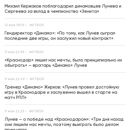
Михаил Кержаков поблагодарил динамовцев Лунева и
Сергеева за вклад в чемпионство «Зенита»
12 мая 09:01
ФУТБОЛ
Гендиректор «Динамо»: «По тому, как Лунев сыграл
последние две игры, он заслужил новый контракт»
11 мая 22:59
ФУТБОЛ
«Краснодар» лишил нас мечты, было принципиально их
обыграть» — вратарь «Динамо» Лунев
11 мая 22:49
ФУТБОЛ
Тренер «Динамо» Жирков: «Лунев провел достойную
игру в Краснодаре и заслуженно вышел в старте на
матч РПЛ»
11 мая 22:23
ФУТБОЛ
Лунев — о победе над «Краснодаром»: «Три дня назад
они лишили нас мечты, поэтому выиграть было делом
принципа»