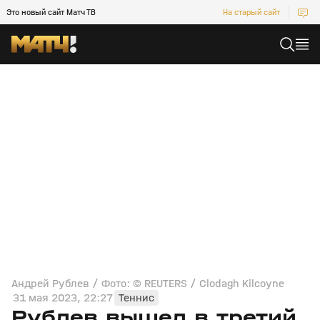
Это новый сайт Матч ТВ
На старый сайт
Андрей Рублев / Фото: © REUTERS / Clodagh Kilcoyne
31 мая 2023, 22:27
Теннис
Рублев вышел в третий