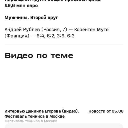
49,6 млн евро
Мужчины. Второй круг
Андрей Рублев (Россия, 7) — Корентен Муте
(Франция) — 6:4, 6:2, 3:6, 6:3
Видео по теме
11
6:17
11 июл, 16:17
05 июн, 12:01
+
0+
Интервью Даниила Егорова (видео).
Новости от 05.06.2
Фестиваль тенниса в Москве
Фестиваль тенниса в Москве