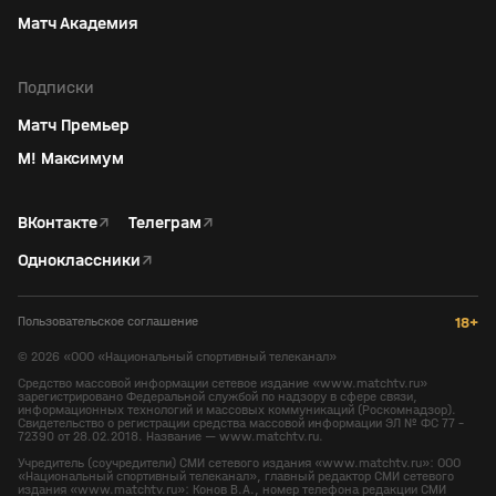
Матч Академия
Подписки
Матч Премьер
М! Максимум
ВКонтакте
↗
Телеграм
↗
Одноклассники
↗
Пользовательское соглашение
18+
©
2026
«ООО «Национальный спортивный телеканал»
Средство массовой информации сетевое издание «www.matchtv.ru»
зарегистрировано Федеральной службой по надзору в сфере связи,
информационных технологий и массовых коммуникаций (Роскомнадзор).
Свидетельство о регистрации средства массовой информации ЭЛ № ФС 77 -
72390 от 28.02.2018. Название — www.matchtv.ru.
Учредитель (соучредители) СМИ сетевого издания «www.matchtv.ru»: ООО
«Национальный спортивный телеканал», главный редактор СМИ сетевого
издания «www.matchtv.ru»: Конов В.А., номер телефона редакции СМИ