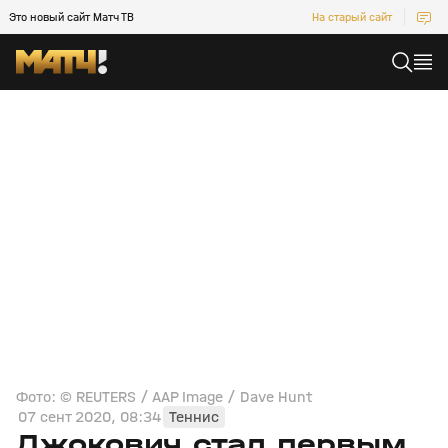
Это новый сайт Матч ТВ
На старый сайт
Фото: © REUTERS / AAP Image / Dave Hunt
07 сент 2020, 08:34
Теннис
Джокович стал первым