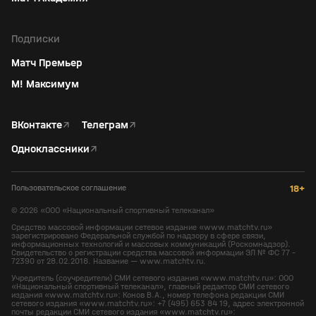
Подписки
Матч Премьер
М! Максимум
ВКонтакте
↗
Телеграм
↗
Одноклассники
↗
Пользовательское соглашение
18+
©
2026
«ООО «Национальный спортивный телеканал»
Средство массовой информации сетевое издание «www.matchtv.ru»
зарегистрировано Федеральной службой по надзору в сфере связи,
информационных технологий и массовых коммуникаций (Роскомнадзор).
Свидетельство о регистрации средства массовой информации ЭЛ № ФС 77 -
72390 от 28.02.2018. Название — www.matchtv.ru.
Учредитель (соучредители) СМИ сетевого издания «www.matchtv.ru»: ООО
«Национальный спортивный телеканал», главный редактор СМИ сетевого
издания «www.matchtv.ru»: Конов В.А., номер телефона редакции СМИ
сетевого издания «www.matchtv.ru»: +7 (495) 653 84 19, адрес электронной
почты редакции СМИ сетевого издания «www.matchtv.ru»: