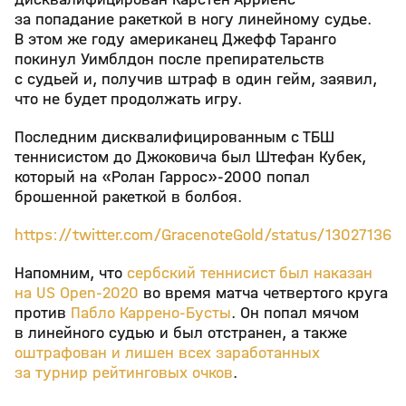
за попадание ракеткой в ногу линейному судье.
В этом же году американец Джефф Таранго
покинул Уимблдон после препирательств
с судьей и, получив штраф в один гейм, заявил,
что не будет продолжать игру.
Последним дисквалифицированным с ТБШ
теннисистом до Джоковича был Штефан Кубек,
который на «Ролан Гаррос»-2000 попал
брошенной ракеткой в болбоя.
https://twitter.com/GracenoteGold/status/130271361
Напомним, что
сербский теннисист был наказан
на US Open-2020
во время матча четвертого круга
против
Пабло Каррено-Бусты
. Он попал мячом
в линейного судью и был отстранен, а также
оштрафован и лишен всех заработанных
за турнир рейтинговых очков
.