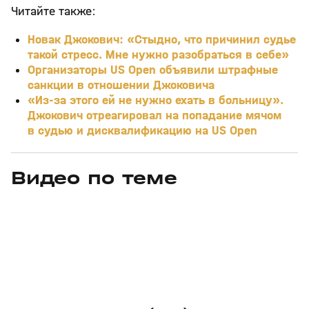
Читайте также:
Новак Джокович: «Стыдно, что причинил судье
такой стресс. Мне нужно разобраться в себе»
Организаторы US Open объявили штрафные
санкции в отношении Джоковича
«Из-за этого ей не нужно ехать в больницу».
Джокович отреагировал на попадание мячом
в судью и дисквалификацию на US Open
Видео по теме
11
6:17
11 июл, 16:17
05 июн, 12:01
+
0+