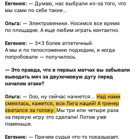
Евгения:
— Думаю, нас выбрали из-за того, что
мы сами по себе такие…
Ольга:
— Электровеники. Носимся все время
по площадке. А еще любим играть контактно.
Евгения:
— 3×3 более атлетичный.
А мы и по телосложению подходим, и когда
попробовали — получилось.
— Это правда, что в первых матчах вы забывали
выводить мяч за двухочковую дугу перед
началом атаки?
Ольга:
— Ооо, ну сейчас начнется…
Над нами
смеялась, кажется, вся Лига наций! А тренер
хватался за голову.
Мы три или четыре раза
за первую игру это сделали! Потом уже
поменьше.
Евгения:
— Причем судья что-то показывает,