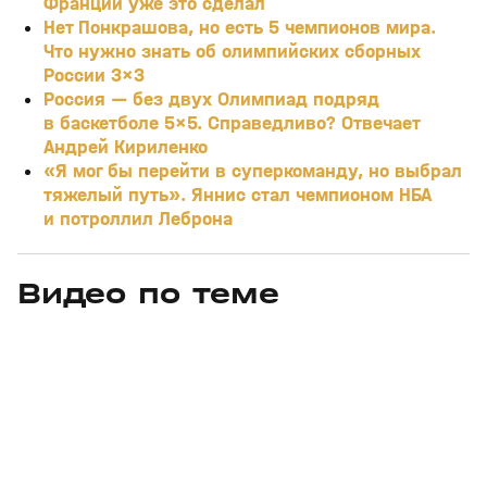
Франции уже это сделал
Нет Понкрашова, но есть 5 чемпионов мира.
Что нужно знать об олимпийских сборных
России 3×3
Россия — без двух Олимпиад подряд
в баскетболе 5×5. Справедливо? Отвечает
Андрей Кириленко
«Я мог бы перейти в суперкоманду, но выбрал
тяжелый путь». Яннис стал чемпионом НБА
и потроллил Леброна
Видео по теме
0
1:49:20
17 июл 2024, 10:08
07 фев 2024, 17:35
+
0+