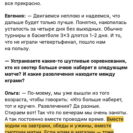
все прекрасно.
Евгения:
— Двигаемся неплохо и надеемся, что
дальше будет только лучше. Понятно, накопилась
усталость за четыре дня без выходных. Обычно
турниры в баскетболе 3×3 длятся 1-2 дня. И то,
что не играли четвертьфинал, пошло нам
на пользу.
— Устраиваете какие-то шутливые соревнования,
кто из сестер больше очков наберет в следующем
матче? И какие развлечения находите между
играми?
Ольга:
— По-моему, мы уже вышли из того
возраста, чтобы говорить: «Кто больше наберет,
тот и круче». Развлечения? Да разные.
Стираем вот! Так что по вечерам мы очень заняты.
А так постоянно вместе проводим время.
Вместе
ходим на завтраки, обеды и ужины, вместе
смотрим матчи. Если идем в магазин — тоже