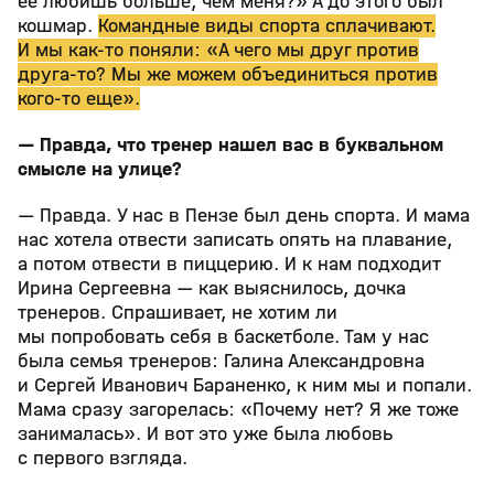
ее любишь больше, чем меня?» А до этого был
кошмар.
Командные виды спорта сплачивают.
И мы как-то поняли: «А чего мы друг против
друга-то? Мы же можем объединиться против
кого-то еще».
— Правда, что тренер нашел вас в буквальном
смысле на улице?
— Правда. У нас в Пензе был день спорта. И мама
нас хотела отвести записать опять на плавание,
а потом отвести в пиццерию. И к нам подходит
Ирина Сергеевна — как выяснилось, дочка
тренеров. Спрашивает, не хотим ли
мы попробовать себя в баскетболе. Там у нас
была семья тренеров: Галина Александровна
и Сергей Иванович Бараненко, к ним мы и попали.
Мама сразу загорелась: «Почему нет? Я же тоже
занималась». И вот это уже была любовь
с первого взгляда.