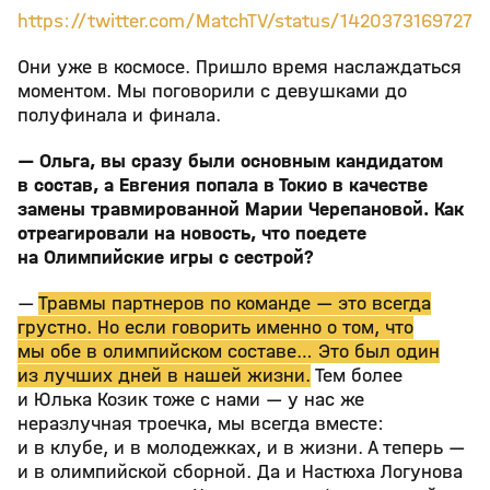
https://twitter.com/MatchTV/status/1420373169727
Они уже в космосе. Пришло время наслаждаться
моментом. Мы поговорили с девушками до
полуфинала и финала.
— Ольга, вы сразу были основным кандидатом
в состав, а Евгения попала в Токио в качестве
замены травмированной Марии Черепановой. Как
отреагировали на новость, что поедете
на Олимпийские игры с сестрой?
—
Травмы партнеров по команде — это всегда
грустно. Но если говорить именно о том, что
мы обе в олимпийском составе… Это был один
из лучших дней в нашей жизни.
Тем более
и Юлька Козик тоже с нами — у нас же
неразлучная троечка, мы всегда вместе:
и в клубе, и в молодежках, и в жизни. А теперь —
и в олимпийской сборной. Да и Настюха Логунова