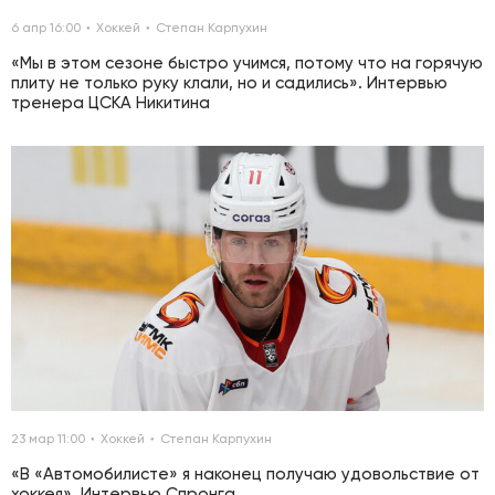
6 апр 16:00
Хоккей
Степан Карпухин
«Мы в этом сезоне быстро учимся, потому что на горячую
плиту не только руку клали, но и садились». Интервью
тренера ЦСКА Никитина
23 мар 11:00
Хоккей
Степан Карпухин
«В «Автомобилисте» я наконец получаю удовольствие от
хоккея». Интервью Спронга