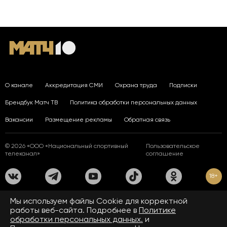
О канале
Аккредитация СМИ
Охрана труда
Подписки
Брендбук Матч ТВ
Политика обработки персональных данных
Вакансии
Размещение рекламы
Обратная связь
© 2026 «ООО «Национальный спортивный
Пользовательское
телеканал»
соглашение
18+
На сайте применяются рекомендательные технологии. Подробнее
Мы используем файлы Сookie для корректной
в
Правилах применения рекомендательных технологий.
работы веб-сайта. Подробнее в
Политике
обработки персональных данных.
и
Средство массовой информации сетевое издание «www.matchtv.ru»
зарегистрировано Федеральной службой по надзору в сфере связи,