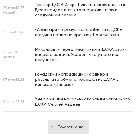
Тренер ЦСКА Игорь Никитин сообщил, что
29 июл 16:27
Гусов войдет в его тренерский штаб в
Хоккей
следующем сезоне
«Авангард» в результате обмена с ЦСКА
16 июл 17:36
получил права на вратаря Просветова
Михайлов: «Перед Никитиным в ЦСКА стоят
14 июл 21:56
высокие задачи. Уверен, что у него все
Хоккей
получится»
Канадский нападающий Гарднер в
результате обмена перешел из ЦСКА в
07 июл 18:28
минское «Динамо»
Умер бывший начальник команды хоккейного
04 июл 13:28
ЦСКА Сергей Авдеев
Показать еще