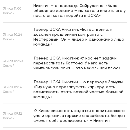
Никитин — о переходе Хайруллина: «Было
31 июл 11:00
обоюдное желание — мы хотели видеть его у
Хоккей
нас, а он хотел перейти в ЦСКА»
Тренер ЦСКА Никитин: «Естественно, я
доволен продлением контракта с
31 июл 10:24
Нестеровым. Он — лидер и однозначно лицо
Хоккей
команды»
Тренер ЦСКА Никитин: «У нас нет задачи
31 июл 09:50
перевоспитать Коттона. У него есть
Хоккей
чемпионский опыт — это небольшой плюс»
Тренер ЦСКА Никитин — о переходе Замулы:
«Ему нужно перезапускать карьеру, есть
31 июл 09:37
возможность стать важной частью большой
Хоккей
команды»
«У Киселевича есть задатки аналитического
31 июл 09:12
ума и организаторские способности. Богдан
Хоккей
сможет себя реализовать» — Никитин