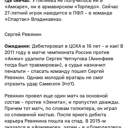
Где сейчас:
У Пилиева не получилось ни в
«Амкаре», ни в армавирском «Торпедо». Сейчас
27-летний игрок находится в ПФЛ – в команде
«Спартак» Владикавказ.
Сергей Ревякин
Ожидания:
Дебютировал в ЦСКА в 16 лет – и как! В
2011 году в матче чемпионата России против
«Анжи» удалили Сергея Чепчугова (Акинфеев
тогда был травмирован), а судья назначил
пенальти – спасать команду пошел Сергей
Ревякин. Однако молодой вратарь не смог
отразить удар Самюэля Это’О.
Ревякин провел еще один матч за основной
состав – против «Зенита»; и пропустил дважды.
Причем тот матч, по словам голкипера, он играл
со сломанной кистью. После яркого дебюта
карьера Ревякина пошла на спад. В 2015-м
оказался в «Армавире», затем – в «Домодедово».