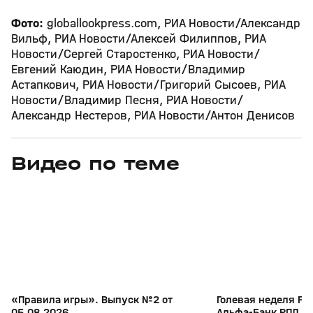
Фото:
globallookpress.com, РИА Новости/Александр
Вильф, РИА Новости/Алексей Филиппов, РИА
Новости/Сергей Старостенко, РИА Новости/
Евгений Каюдин, РИА Новости/Владимир
Астапкович, РИА Новости/Григорий Сысоев, РИА
Новости/Владимир Песня, РИА Новости/
Александр Нестеров, РИА Новости/Антон Денисов
Видео по теме
5
27:26
05 авг, 18:11
04 авг, 16:24
+
0+
«Правила игры». Выпуск №2 от
Голевая неделя РФ.
05.08.2026
Альфа-Банк РПЛ 2