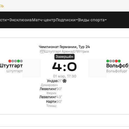
сь
сти
Эксклюзив
Матч-центр
Подписки
Виды спорта
Чемпионат Германии, Тур 24
Штутгарт Арена
Иттрих
Завершён
4:0
Штутгарт
Вольфсб
Штутгарт
Вольфсбург
01 мар, 17:30
Ундав
21’
Демирович
Левелинг
30’
Фюрих
Левелинг
43’
Нарти
90’
Томаш