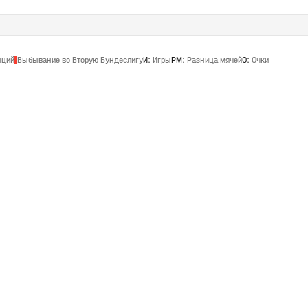
нций
Выбывание во Вторую Бундеслигу
И
:
Игры
РМ
:
Разница мячей
О
:
Очки