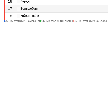
16
Вердер
17
Вольфсбург
18
Хайденхайм
Общий этап Лиги чемпионов
Общий этап Лиги Европы
Общий этап Лиги конфере