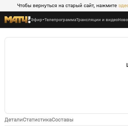
Чтобы вернуться на старый сайт, нажмите
зде
Эфир
Телепрограмма
Трансляции и видео
Ново
Штутгарт (Штутгарт) — Вольфсбург (Вольфсбург)
Детали
Статистика
Составы