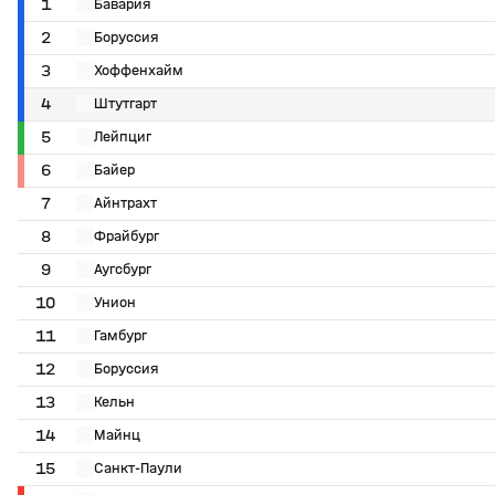
1
Бавария
2
Боруссия
3
Хоффенхайм
4
Штутгарт
5
Лейпциг
6
Байер
7
Айнтрахт
8
Фрайбург
9
Аугсбург
10
Унион
11
Гамбург
12
Боруссия
13
Кельн
14
Майнц
15
Санкт-Паули