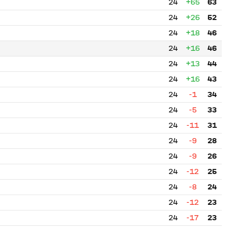
24
+65
63
24
+26
52
24
+18
46
24
+16
46
24
+13
44
24
+16
43
24
-1
34
24
-5
33
24
-11
31
24
-9
28
24
-9
26
24
-12
25
24
-8
24
24
-12
23
24
-17
23