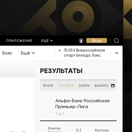
Вход
ПРИЛОЖЕНИЕ
ЕЩЁ
15:05 II Всероссийская
Бокс
Ещё
спартакиада. Бокс.
Финалы. Прямая
трансляция из
РЕЗУЛЬТАТЫ
Челябинска
ВЧЕРА
СЕГОДНЯ
ЗАВТРА
ВЫБРАТЬ
Альфа-Банк Российская
Премьер-Лига
Тур 3
Крылья
0
:
1
Балтика