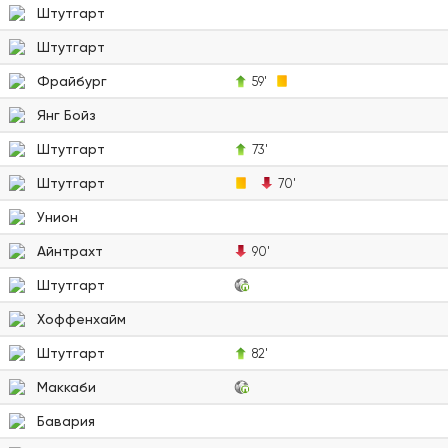
Штутгарт
Штутгарт
Фрайбург
59'
Янг Бойз
Штутгарт
73'
Штутгарт
70'
Унион
Айнтрахт
90'
Штутгарт
Хоффенхайм
Штутгарт
82'
Маккаби
Бавария