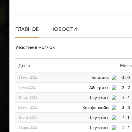
ГЛАВНОЕ
НОВОСТИ
Участие в матчах
Дата
Матч
Бавария
3
:
0
23 мая 2026
Айнтрахт
2
:
2
16 мая 2026
Штутгарт
3
:
1
09 мая 2026
Хоффенхайм
3
:
3
02 мая 2026
Штутгарт
1
:
1
26 апр 2026
Штутгарт
2
:
1
23 апр 2026