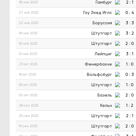
Гамбург
2
:
1
30 ноя 2025
Гоу Эхед Иглс
0
:
4
27 ноя 2025
Боруссия
3
:
3
22 ноя 2025
Штутгарт
3
:
2
09 ноя 2025
Штутгарт
2
:
0
06 ноя 2025
Лейпциг
3
:
1
01 ноя 2025
Фенербахче
1
:
0
23 окт 2025
Вольфсбург
0
:
3
18 окт 2025
Штутгарт
1
:
0
05 окт 2025
Базель
2
:
0
02 окт 2025
Кельн
1
:
2
28 сен 2025
Штутгарт
2
:
1
25 сен 2025
Штутгарт
2
:
0
19 сен 2025