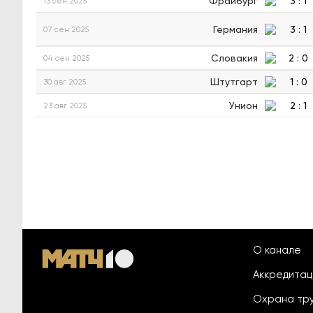
Фрайбург
3
:
1
13 сен 2025
Германия
3
:
1
07 сен 2025
Словакия
2
:
0
04 сен 2025
Штутгарт
1
:
0
30 авг 2025
Унион
2
:
1
23 авг 2025
О канале
Аккредита
Охрана тр