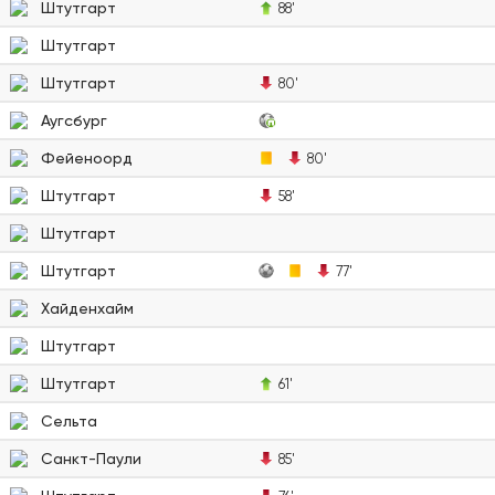
Штутгарт
88'
Штутгарт
Штутгарт
80'
Аугсбург
Фейеноорд
80'
Штутгарт
58'
Штутгарт
Штутгарт
77'
Хайденхайм
Штутгарт
Штутгарт
61'
Сельта
Санкт-Паули
85'