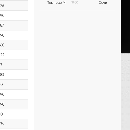
Торпедо М
18:00
Сочи
26
90
87
90
60
22
7
83
0
90
90
0
76