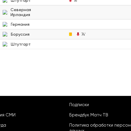
Штутгарт
76'
Северная
Ирландия
Германия
Боруссия
74'
Штутгарт
Подписки
ция СМИ
Брендбук Матч ТВ
уда
Политика обработки персон
данных