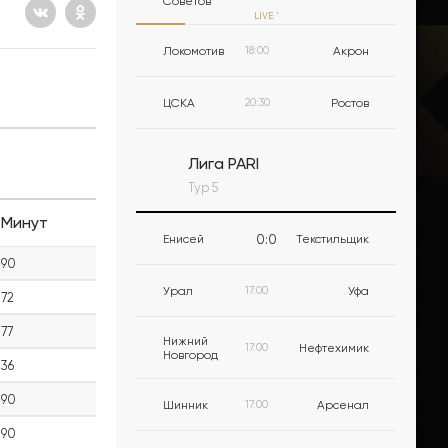
Советов
LIVE
'
Локомотив
18:00
Акрон
ЦСКА
20:30
Ростов
Лига PARI
Тур 5
Минут
0
:
0
Енисей
Текстильщик
90
Урал
17:00
Уфа
72
77
Нижний
17:00
Нефтехимик
Новгород
36
90
Шинник
17:00
Арсенал
90