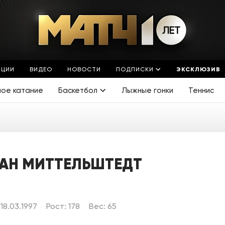
ЯЦИИ
ВИДЕО
НОВОСТИ
ПОДПИСКИ
ЭКСКЛЮЗИВ
ное катание
Баскетбол
Лыжные гонки
Теннис
АН МИТТЕЛЬШТЕДТ
18.03.1997
Рост: 178
Вес: 65