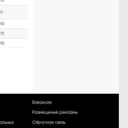
75
0
90
73
90
Вакансии
Размещение рекламы
альных
Обратная связь