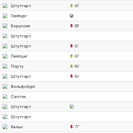
Штутгарт
65'
Гамбург
Боруссия
88'
Штутгарт
Штутгарт
61'
Лейпциг
69'
Порту
84'
Штутгарт
84'
Вольфсбург
Селтик
Штутгарт
Штутгарт
Кельн
77'