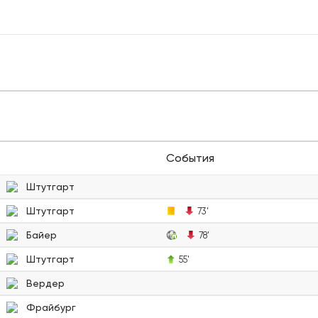
События
Штутгарт
Штутгарт
73'
Байер
78'
Штутгарт
55'
Вердер
Фрайбург