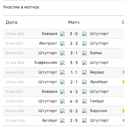
Участие в матчах
Дата
Матч
С
3
:
0
Бавария
Штутгарт
23 мая 2026
2
:
2
Айнтрахт
Штутгарт
16 мая 2026
3
:
1
Штутгарт
Байер
09 мая 2026
3
:
3
Хоффенхайм
Штутгарт
02 мая 2026
1
:
1
Штутгарт
Вердер
26 апр 2026
2
:
1
Штутгарт
Фрайбург
23 апр 2026
4
:
2
Бавария
Штутгарт
19 апр 2026
4
:
0
Штутгарт
Гамбург
12 апр 2026
0
:
2
Штутгарт
Боруссия
04 апр 2026
2
:
5
Аугсбург
Штутгарт
22 мар 2026