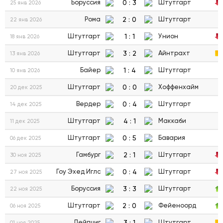
0
:
3
Боруссия
Штутгарт
25 янв 2026
2
:
0
Рома
Штутгарт
22 янв 2026
1
:
1
Штутгарт
Унион
18 янв 2026
3
:
2
Штутгарт
Айнтрахт
13 янв 2026
1
:
4
Байер
Штутгарт
10 янв 2026
0
:
0
Штутгарт
Хоффенхайм
20 дек 2025
0
:
4
Вердер
Штутгарт
14 дек 2025
4
:
1
Штутгарт
Маккаби
11 дек 2025
0
:
5
Штутгарт
Бавария
06 дек 2025
2
:
1
Гамбург
Штутгарт
30 ноя 2025
0
:
4
Гоу Эхед Иглс
Штутгарт
27 ноя 2025
3
:
3
Боруссия
Штутгарт
22 ноя 2025
2
:
0
Штутгарт
Фейеноорд
06 ноя 2025
3
:
1
Лейпциг
Штутгарт
01 ноя 2025