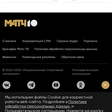
О канале
Аккредитация СМИ
Охрана труда
Подписки
Брендбук Матч ТВ
Политика обработки персональных данных
Вакансии
Размещение рекламы
Обратная связь
© 2026 «ООО «Национальный спортивный
Пользовательское
телеканал»
соглашение
18+
На сайте применяются рекомендательные технологии. Подробнее
Мы используем файлы Сookie для корректной
в
Правилах применения рекомендательных технологий.
работы веб-сайта. Подробнее в
Политике
обработки персональных данных.
и
Средство массовой информации сетевое издание «www.matchtv.ru»
зарегистрировано Федеральной службой по надзору в сфере связи,
Пользовательском соглашении.
Нажмите на кнопку