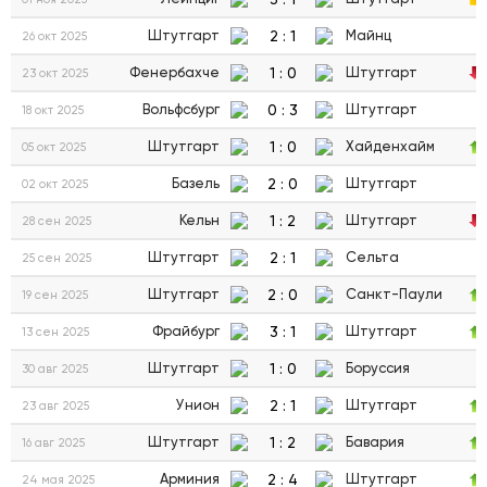
2
:
1
Штутгарт
Майнц
26 окт 2025
1
:
0
Фенербахче
Штутгарт
23 окт 2025
0
:
3
Вольфсбург
Штутгарт
18 окт 2025
1
:
0
Штутгарт
Хайденхайм
05 окт 2025
2
:
0
Базель
Штутгарт
02 окт 2025
1
:
2
Кельн
Штутгарт
28 сен 2025
2
:
1
Штутгарт
Сельта
25 сен 2025
2
:
0
Штутгарт
Санкт-Паули
19 сен 2025
3
:
1
Фрайбург
Штутгарт
13 сен 2025
1
:
0
Штутгарт
Боруссия
30 авг 2025
2
:
1
Унион
Штутгарт
23 авг 2025
1
:
2
Штутгарт
Бавария
16 авг 2025
2
:
4
Арминия
Штутгарт
24 мая 2025