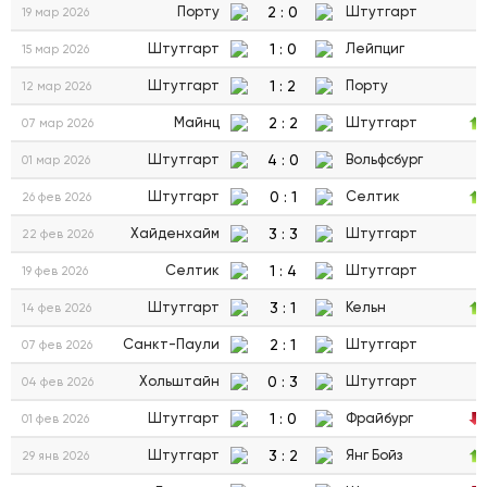
2
:
0
Порту
Штутгарт
19 мар 2026
1
:
0
Штутгарт
Лейпциг
15 мар 2026
1
:
2
Штутгарт
Порту
12 мар 2026
2
:
2
Майнц
Штутгарт
07 мар 2026
4
:
0
Штутгарт
Вольфсбург
01 мар 2026
0
:
1
Штутгарт
Селтик
26 фев 2026
3
:
3
Хайденхайм
Штутгарт
22 фев 2026
1
:
4
Селтик
Штутгарт
19 фев 2026
3
:
1
Штутгарт
Кельн
14 фев 2026
2
:
1
Санкт-Паули
Штутгарт
07 фев 2026
0
:
3
Хольштайн
Штутгарт
04 фев 2026
1
:
0
Штутгарт
Фрайбург
01 фев 2026
3
:
2
Штутгарт
Янг Бойз
29 янв 2026