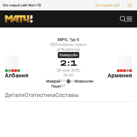
Это новый сайт Матч ТВ
На старый сайт
Албания (null) — Армения (null)
ЕВРО, Тур 5
Эльбасан-Арена
Борбалан
Завершён
2:1
29 мар 2015,
Албания
Армения
19:00
Маврай
77’
4’
Мовсисян
Гаши
81’
Детали
Статистика
Составы