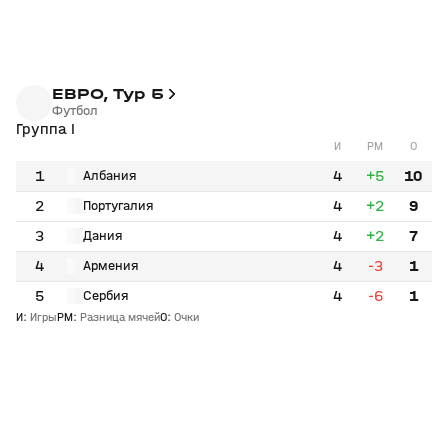
ЕВРО, Тур 5
Футбол
Группа I
И
РМ
О
1
4
+5
10
Албания
2
4
+2
9
Португалия
3
4
+2
7
Дания
4
4
-3
1
Армения
5
4
-6
1
Сербия
И
:
Игры
РМ
:
Разница мячей
О
:
Очки