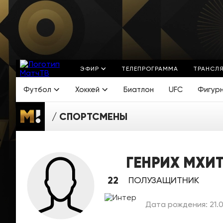
ЭФИР
ТЕЛЕПРОГРАММА
ТРАНСЛ
Футбол
Хоккей
Биатлон
UFC
Фигур
СПОРТСМЕНЫ
ГЕНРИХ МХИ
22
ПОЛУЗАЩИТНИК
Дата рождения: 21.0