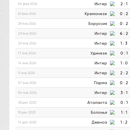
Интер
2
:
1
04 фев 2026
Кремонезе
0
:
2
01 фев 2026
Боруссия
0
:
2
28 янв 2026
Интер
6
:
2
23 янв 2026
Интер
1
:
3
20 янв 2026
Удинезе
0
:
1
17 янв 2026
Интер
1
:
0
14 янв 2026
Интер
2
:
2
11 янв 2026
Парма
0
:
2
07 янв 2026
Интер
3
:
1
04 янв 2026
Аталанта
0
:
1
28 дек 2025
Болонья
1
:
1
19 дек 2025
Дженоа
1
:
2
14 дек 2025