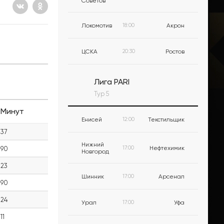
Советов
Локомотив
18:00
Акрон
ЦСКА
20:30
Ростов
Лига PARI
Тур 5
Минут
Енисей
12:00
Текстильщик
37
Нижний
17:00
Нефтехимик
90
Новгород
23
Шинник
17:00
Арсенал
90
24
Урал
17:00
Уфа
11