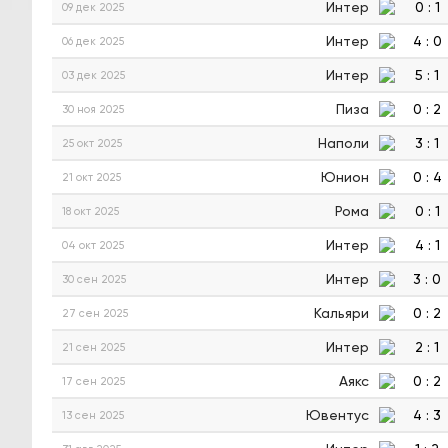
Интер
0
:
1
09 дек 2025
Интер
4
:
0
06 дек 2025
Интер
5
:
1
03 дек 2025
Пиза
0
:
2
30 ноя 2025
Наполи
3
:
1
25 окт 2025
Юнион
0
:
4
21 окт 2025
Рома
0
:
1
18 окт 2025
Интер
4
:
1
04 окт 2025
Интер
3
:
0
30 сен 2025
Кальяри
0
:
2
27 сен 2025
Интер
2
:
1
21 сен 2025
Аякс
0
:
2
17 сен 2025
Ювентус
4
:
3
13 сен 2025