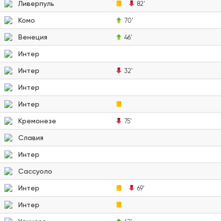
Ливерпуль
82'
Комо
70'
Венеция
46'
Интер
Интер
32'
Интер
Интер
Кремонезе
75'
Славия
Интер
Сассуоло
Интер
69'
Интер