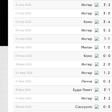
Интер
3
:
2
21 апр 2026
Интер
3
:
0
17 апр 2026
Комо
3
:
4
12 апр 2026
Интер
5
:
2
05 апр 2026
Интер
1
:
1
14 мар 2026
Милан
1
:
0
08 мар 2026
Комо
0
:
0
03 мар 2026
Интер
2
:
0
28 фев 2026
Интер
1
:
2
24 фев 2026
Лечче
0
:
2
21 фев 2026
Буде-Глимт
3
:
1
18 фев 2026
Интер
3
:
2
14 фев 2026
Сассуоло
0
:
5
08 фев 2026