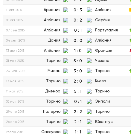
0
:
3
Армения
Албания
11 окт 2015
0
:
2
Албания
Сербия
08 окт 2015
0
:
1
Албания
Португалия
07 сен 2015
0
:
0
Дания
Албания
04 сен 2015
1
:
0
Албания
Франция
13 июн 2015
5
:
0
Торино
Чезена
31 мая 2015
3
:
0
Милан
Торино
24 мая 2015
2
:
0
Торино
Кьево
17 мая 2015
5
:
1
Дженоа
Торино
11 мая 2015
0
:
1
Торино
Эмполи
06 мая 2015
2
:
2
Палермо
Торино
29 апр 2015
2
:
1
Торино
Ювентус
26 апр 2015
1
:
1
Сассуоло
Торино
19 апр 2015