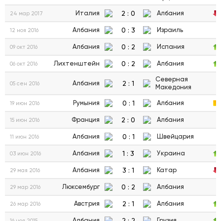
2
:
0
Италия
Албания
24 мар 2017
0
:
3
Албания
Израиль
12 ноя 2016
0
:
2
Албания
Испания
09 окт 2016
0
:
2
Лихтенштейн
Албания
06 окт 2016
Северная
2
:
1
Албания
05 сен 2016
Македония
0
:
1
Румыния
Албания
19 июн 2016
2
:
0
Франция
Албания
15 июн 2016
0
:
1
Албания
Швейцария
11 июн 2016
1
:
3
Албания
Украина
03 июн 2016
3
:
1
Албания
Катар
29 мая 2016
0
:
2
Люксембург
Албания
29 мар 2016
2
:
1
Австрия
Албания
26 мар 2016
2
:
2
Албания
Грузия
16 ноя 2015