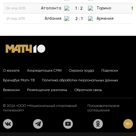
1
:
2
Аталанта
Торино
04 апр 2015
2
:
1
Албания
Армения
29 мар 2015
О канале
Аккредитация СМИ
Охрана труда
Подписки
Брендбук Матч ТВ
Политика обработки персональных данных
Вакансии
Размещение рекламы
Обратная связь
© 2026 «ООО «Национальный спортивный
Пользовательское
телеканал»
соглашение
18+