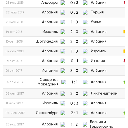
0
:
3
Андорра
Албания
25 мар 2019
0
:
2
Албания
Турция
22 мар 2019
1
:
0
Албания
Уэльс
20 ноя 2018
2
:
0
Израиль
Албания
14 окт 2018
2
:
0
Шотландия
Албания
10 сен 2018
1
:
0
Албания
Израиль
07 сен 2018
0
:
1
Албания
Италия
09 окт 2017
3
:
0
Испания
Албания
06 окт 2017
Северная
1
:
1
Албания
05 сен 2017
Македония
2
:
0
Албания
Лихтенштейн
02 сен 2017
0
:
3
Израиль
Албания
11 июн 2017
2
:
1
Люксембург
Албания
04 июн 2017
Босния и
1
:
2
Албания
28 мар 2017
Герцеговина