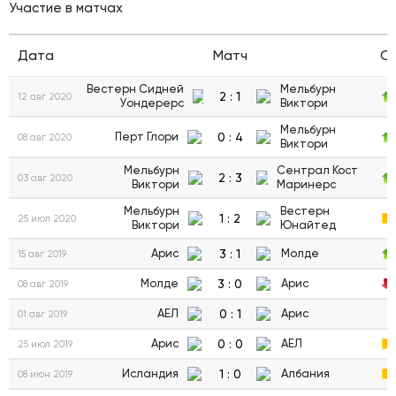
Участие в матчах
Дата
Матч
С
Вестерн Сидней
Мельбурн
2
:
1
12 авг 2020
Уондерерс
Виктори
Мельбурн
0
:
4
Перт Глори
08 авг 2020
Виктори
Мельбурн
Сентрал Кост
2
:
3
03 авг 2020
Виктори
Маринерс
Мельбурн
Вестерн
1
:
2
25 июл 2020
Виктори
Юнайтед
3
:
1
Арис
Молде
15 авг 2019
3
:
0
Молде
Арис
08 авг 2019
0
:
1
АЕЛ
Арис
01 авг 2019
0
:
0
Арис
АЕЛ
25 июл 2019
1
:
0
Исландия
Албания
08 июн 2019