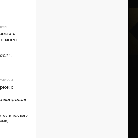
зьмин
омые с
го могут
20/21.
ковский
трюк с
 5 вопросов
ости тех, кого
рами,