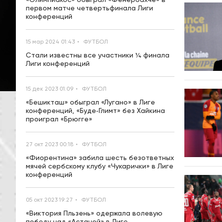
первом матче четвертьфинала Лиги
конференций
15 мар 2024 01:43
ФУТБОЛ
Стали известны все участники ¼ финала
Лиги конференций
15 дек 2023 01:09
ФУТБОЛ
«Бешикташ» обыграл «Лугано» в Лиге
конференций, «Буде‑Глимт» без Хайкина
проиграл «Брюгге»
27 окт 2023 00:18
ФУТБОЛ
«Фиорентина» забила шесть безответных
мячей сербскому клубу «Чукарички» в Лиге
конференций
05 окт 2023 19:27
ФУТБОЛ
«Виктория Пльзень» одержала волевую
победу над «Астаной» в Лиге