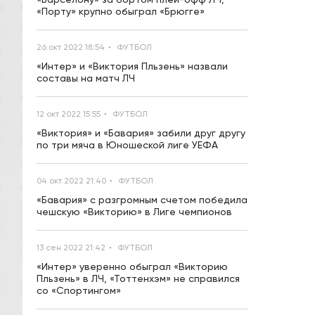
«Порту» крупно обыграл «Брюгге»
26 окт 2022 18:54
ФУТБОЛ
«Интер» и «Виктория Пльзень» назвали
составы на матч ЛЧ
12 окт 2022 15:55
ФУТБОЛ
«Виктория» и «Бавария» забили друг другу
по три мяча в Юношеской лиге УЕФА
04 окт 2022 21:40
ФУТБОЛ
«Бавария» с разгромным счетом победила
чешскую «Викторию» в Лиге чемпионов
13 сен 2022 21:42
ФУТБОЛ
«Интер» уверенно обыграл «Викторию
Пльзень» в ЛЧ, «Тоттенхэм» не справился
со «Спортингом»