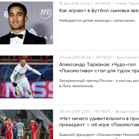
18 дек 2018 22:26
ФУТБОЛ
Роман Труш
Как играют в футбол сыновья зве
Набирается целая команда с запасными.
29 ноя 2018 00:48
ФУТБОЛ
Константин 
Александр Тарханов: «Чудо-гол
«Локомотива» стал для турок пр
Заслуженный тренер России - о матчах ро
в Лиге чемпионов.
28 ноя 2018 12:00
ФУТБОЛ
Владислав Т
«Нет ничего удивительного в про
президент — об игре «Локомотив
Бывший президент «Локомотива» Николай