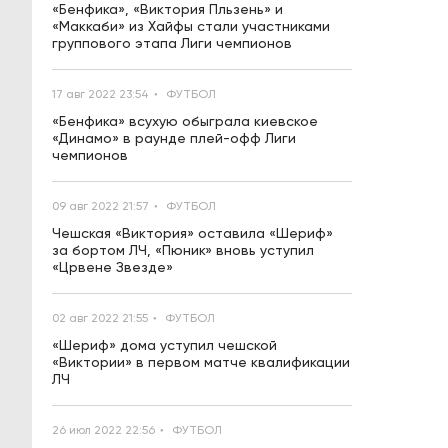
«Бенфика», «Виктория Пльзень» и
«Маккаби» из Хайфы стали участниками
группового этапа Лиги чемпионов
17 авг 2022 23:54
ФУТБОЛ
«Бенфика» всухую обыграла киевское
«Динамо» в раунде плей-офф Лиги
чемпионов
09 авг 2022 21:57
ФУТБОЛ
Чешская «Виктория» оставила «Шериф»
за бортом ЛЧ, «Пюник» вновь уступил
«Црвене Звезде»
02 авг 2022 21:55
ФУТБОЛ
«Шериф» дома уступил чешской
«Виктории» в первом матче квалификации
ЛЧ
26 июл 2022 22:56
ФУТБОЛ