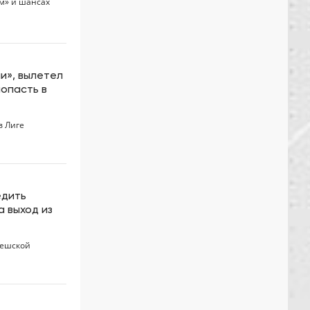
м» и шансах
и», вылетел
попасть в
в Лиге
едить
 выход из
чешской