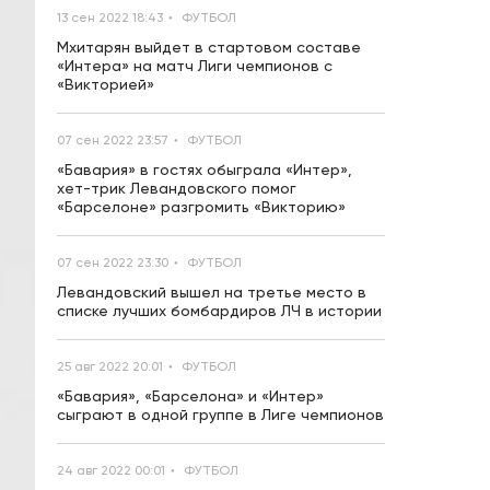
13 сен 2022 18:43
ФУТБОЛ
Мхитарян выйдет в стартовом составе
«Интера» на матч Лиги чемпионов с
«Викторией»
07 сен 2022 23:57
ФУТБОЛ
«Бавария» в гостях обыграла «Интер»,
хет-трик Левандовского помог
«Барселоне» разгромить «Викторию»
07 сен 2022 23:30
ФУТБОЛ
Левандовский вышел на третье место в
списке лучших бомбардиров ЛЧ в истории
25 авг 2022 20:01
ФУТБОЛ
«Бавария», «Барселона» и «Интер»
сыграют в одной группе в Лиге чемпионов
24 авг 2022 00:01
ФУТБОЛ