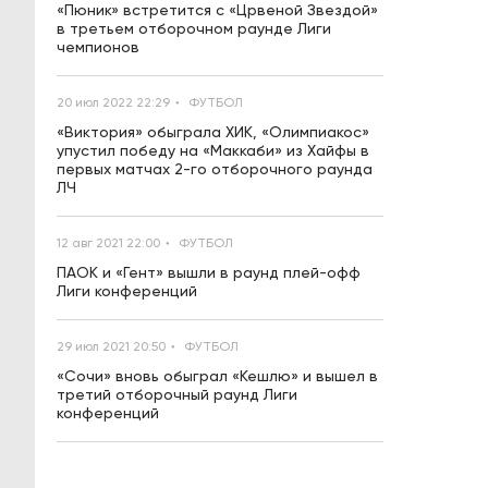
«Пюник» встретится с «Црвеной Звездой»
в третьем отборочном раунде Лиги
чемпионов
20 июл 2022 22:29
ФУТБОЛ
«Виктория» обыграла ХИК, «Олимпиакос»
упустил победу на «Маккаби» из Хайфы в
первых матчах 2-го отборочного раунда
ЛЧ
12 авг 2021 22:00
ФУТБОЛ
ПАОК и «Гент» вышли в раунд плей-офф
Лиги конференций
29 июл 2021 20:50
ФУТБОЛ
«Сочи» вновь обыграл «Кешлю» и вышел в
третий отборочный раунд Лиги
конференций