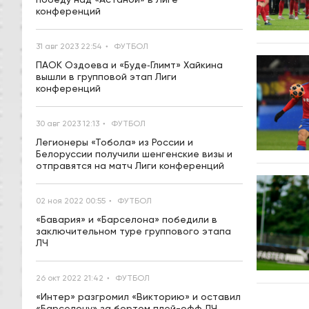
конференций
31 авг 2023 22:54
ФУТБОЛ
ПАОК Оздоева и «Буде‑Глимт» Хайкина
вышли в групповой этап Лиги
конференций
30 авг 2023 12:13
ФУТБОЛ
Легионеры «Тобола» из России и
Белоруссии получили шенгенские визы и
отправятся на матч Лиги конференций
02 ноя 2022 00:55
ФУТБОЛ
«Бавария» и «Барселона» победили в
заключительном туре группового этапа
ЛЧ
26 окт 2022 21:42
ФУТБОЛ
«Интер» разгромил «Викторию» и оставил
«Барселону» за бортом плей-офф ЛЧ,