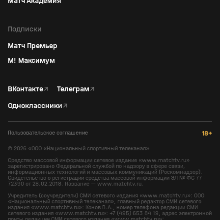
Матч Академия
Подписки
Матч Премьер
М! Максимум
ВКонтакте
↗
Телеграм
↗
Одноклассники
↗
Пользовательское соглашение
18+
©
2026
«ООО «Национальный спортивный телеканал»
Средство массовой информации сетевое издание «www.matchtv.ru»
зарегистрировано Федеральной службой по надзору в сфере связи,
информационных технологий и массовых коммуникаций (Роскомнадзор).
Свидетельство о регистрации средства массовой информации ЭЛ № ФС 77 -
72390 от 28.02.2018. Название — www.matchtv.ru.
Учредитель (соучредители) СМИ сетевого издания «www.matchtv.ru»: ООО
«Национальный спортивный телеканал», главный редактор СМИ сетевого
издания «www.matchtv.ru»: Конов В.А., номер телефона редакции СМИ
сетевого издания «www.matchtv.ru»: +7 (495) 653 84 19, адрес электронной
почты редакции СМИ сетевого издания «www.matchtv.ru»: