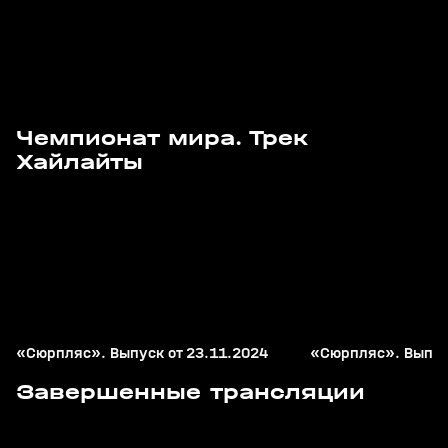
Чемпионат мира. Трек
2
24:58
23 нояб 2024, 12:51
16 нояб 2024, 16:36
Хайлайты
+
12+
«Сюрпляс». Выпуск от 23.11.2024
«Сюрпляс». Выпус
7
47:09
02 авг, 16:50
02 авг, 15:11
Завершенные трансляции
+
0+