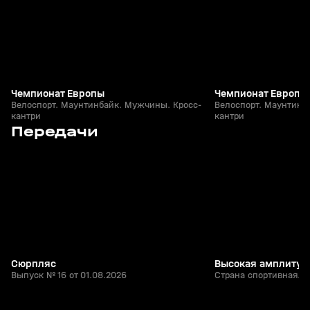
Чемпионат Европы
Чемпионат Европы
Велоспорт. Маунтинбайк. Мужчины. Кросс-
Велоспорт. Маунтинб
кантри
кантри
5
15:03
01 авг, 20:41
01 авг, 15:45
Передачи
+
0+
Сюрпляс
Высокая амплитуд
Выпуск № 16 от 01.08.2026
Страна спортивная. В