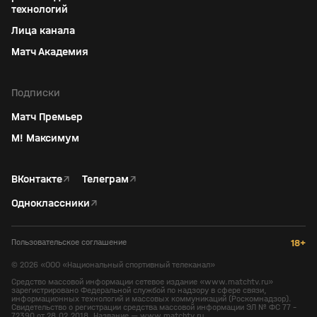
технологий
Лица канала
Матч Академия
Подписки
Матч Премьер
М! Максимум
ВКонтакте
↗
Телеграм
↗
Одноклассники
↗
Пользовательское соглашение
18+
©
2026
«ООО «Национальный спортивный телеканал»
Средство массовой информации сетевое издание «www.matchtv.ru»
зарегистрировано Федеральной службой по надзору в сфере связи,
информационных технологий и массовых коммуникаций (Роскомнадзор).
Свидетельство о регистрации средства массовой информации ЭЛ № ФС 77 -
72390 от 28.02.2018. Название — www.matchtv.ru.