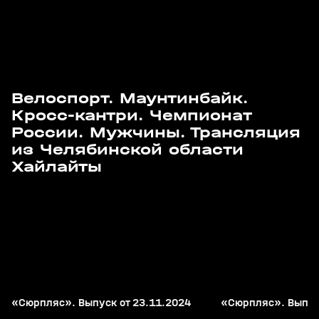
Велоспорт. Маунтинбайк.
Кросс-кантри. Чемпионат
России. Мужчины. Трансляция
из Челябинской области
2
24:58
23 нояб 2024, 12:51
16 нояб 2024, 16:36
Хайлайты
+
12+
«Сюрпляс». Выпуск от 23.11.2024
«Сюрпляс». Выпус