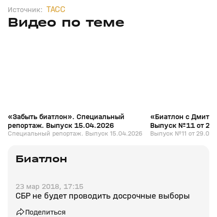
ТАСС
Источник:
Видео по теме
5
39:16
15 апр, 13:09
29 мар, 12:29
+
12+
«Забыть биатлон». Специальный
«Биатлон с Дмитр
репортаж. Выпуск 15.04.2026
Выпуск №11 от 29
Специальный репортаж. Выпуск 15.04.2026
Выпуск №11 от 29.03.
Биатлон
23 мар 2018, 17:15
СБР не будет проводить досрочные выборы
Поделиться