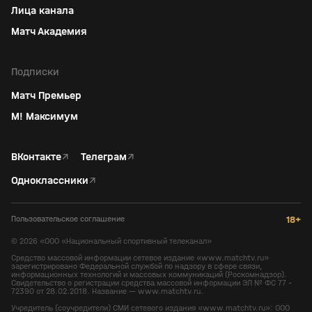
Лица канала
Матч Академия
Подписки
Матч Премьер
М! Максимум
ВКонтакте
↗
Телеграм
↗
Одноклассники
↗
Пользовательское соглашение
18+
©
2026
«ООО «Национальный спортивный телеканал»
Средство массовой информации сетевое издание «www.matchtv.ru»
зарегистрировано Федеральной службой по надзору в сфере связи,
информационных технологий и массовых коммуникаций (Роскомнадзор).
Свидетельство о регистрации средства массовой информации ЭЛ № ФС 77 -
72390 от 28.02.2018. Название — www.matchtv.ru.
Учредитель (соучредители) СМИ сетевого издания «www.matchtv.ru»: ООО