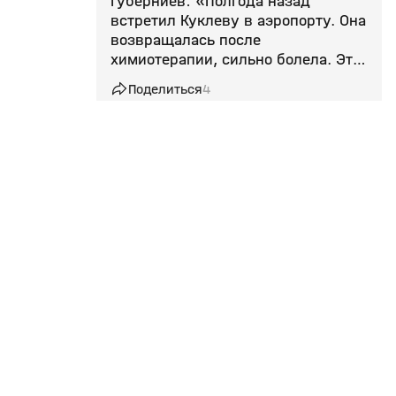
Губерниев: «Полгода назад
встретил Куклеву в аэропорту. Она
возвращалась после
химиотерапии, сильно болела. Это
потеря для всех нас»
Поделиться
4
14 июл, 08:02
Умерла олимпийская чемпионка по
биатлону Куклева
Поделиться
1
09 июл, 12:39
Лыжные гонки
Эксклюзив
Роднина: «Лыжи и биатлон будут
стоять упрямо на своих позициях
Сотрудничество
Подписки
и не допускать россиян»
Телепроизводство
Матч Премьер
Поделиться
1
Вакансии
М! Максимум