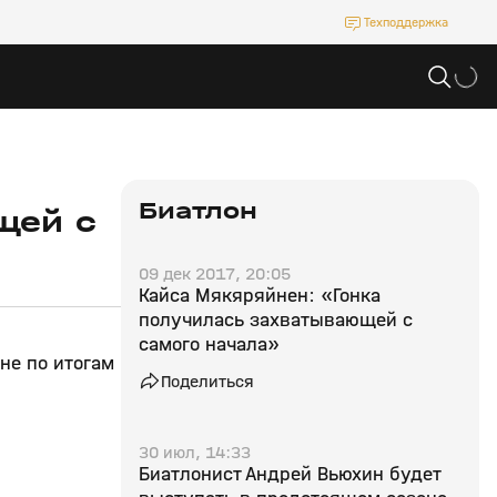
Техподдержка
Биатлон
щей с
09 дек 2017, 20:05
Кайса Мякяряйнен: «Гонка
получилась захватывающей с
самого начала»
не по итогам
Поделиться
30 июл, 14:33
Биатлонист Андрей Вьюхин будет