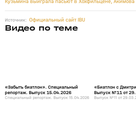
Кузьмина выиграла пасьют в Хохфильцене, Акимова 
Официальный сайт IBU
Источник:
Видео по теме
5
39:16
15 апр, 13:09
29 мар, 12:29
+
12+
«Забыть биатлон». Специальный
«Биатлон с Дмитр
репортаж. Выпуск 15.04.2026
Выпуск №11 от 29
Специальный репортаж. Выпуск 15.04.2026
Выпуск №11 от 29.03.