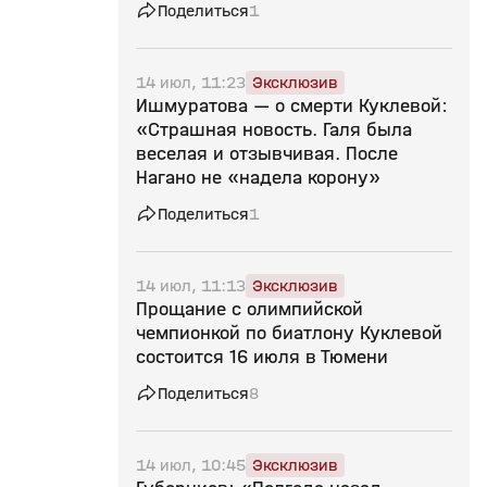
Поделиться
1
14 июл, 11:23
Эксклюзив
Ишмуратова — о смерти Куклевой:
«Страшная новость. Галя была
веселая и отзывчивая. После
Нагано не «надела корону»
Поделиться
1
14 июл, 11:13
Эксклюзив
Прощание с олимпийской
чемпионкой по биатлону Куклевой
состоится 16 июля в Тюмени
Поделиться
8
14 июл, 10:45
Эксклюзив