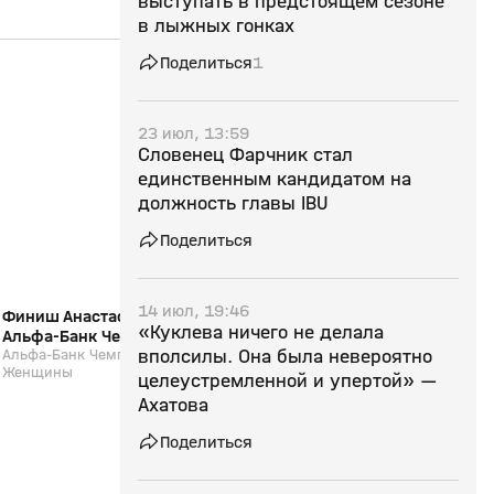
выступать в предстоящем сезоне
в лыжных гонках
Поделиться
1
2:52
29 мар, 11:34
28 мар, 12:01
23 июл, 13:59
12+
Словенец Фарчник стал
единственным кандидатом на
должность главы IBU
Поделиться
14 июл, 19:46
Финиш Анастасии Халили (видео).
Интервью Карима Хал
«Куклева ничего не делала
Альфа-Банк Чемпионат России.
Альфа-Банк Чемпион
Марафон. Женщины
Альфа-Банк Чемпионат России. Марафон.
вполсилы. Она была невероятно
Марафон. Мужчины.
Альфа-Банк Чемпионат 
Женщины
Мужчины. Биатлон
целеустремленной и упертой» —
Ахатова
Поделиться