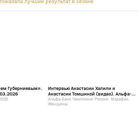
показала лучший результат в сезоне
4:53
2:05
29 мар, 11:39
12+
12+
ием Губерниевым».
Интервью Анастасии Халили и
.03.2026
Анастасии Томшиной (видео). Альфа-
2026
Банк Чемпионат России. Марафон.
Альфа-Банк Чемпионат России. Марафон.
Женщины
Женщины