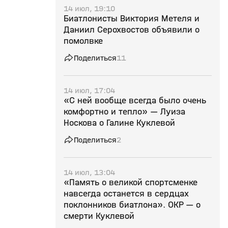
14 июл, 19:10
Биатлонисты Виктория Метеля и
Даниил Серохвостов объявили о
помолвке
Поделиться
11
14 июл, 17:04
«С ней вообще всегда было очень
комфортно и тепло» — Луиза
Носкова о Галине Куклевой
Поделиться
2
14 июл, 13:04
«Память о великой спортсменке
навсегда останется в сердцах
поклонников биатлона». ОКР — о
смерти Куклевой