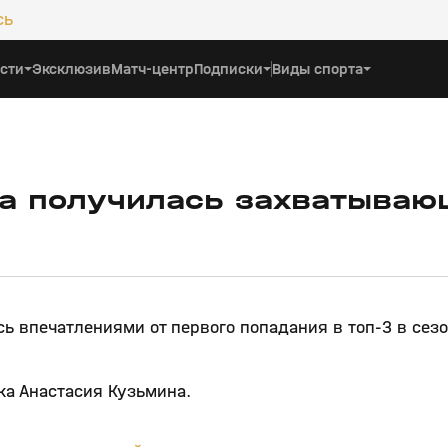
сь
сти
Эксклюзив
Матч-центр
Подписки
Виды спорта
ка получилась захватываю
ь впечатлениями от первого попадания в топ-3 в сезо
ка Анастасия Кузьмина.