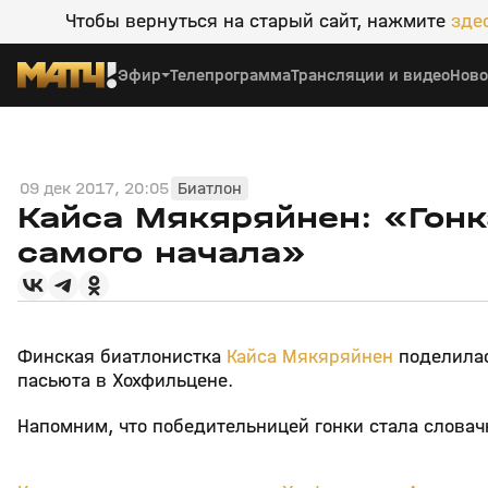
Чтобы вернуться на старый сайт, нажмите
зде
Эфир
Телепрограмма
Трансляции и видео
Ново
09 дек 2017, 20:05
Биатлон
Кайса Мякяряйнен: «Гон
самого начала»
Финская биатлонистка
Кайса Мякяряйнен
поделилас
пасьюта в Хохфильцене.
Напомним, что победительницей гонки стала словач