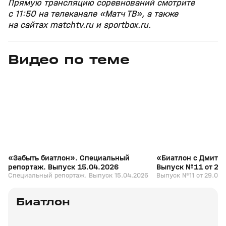
Прямую трансляцию соревнований смотрите
с 11:50 на телеканале «Матч ТВ», а также
на сайтах matchtv.ru и sportbox.ru.
Видео по теме
5
39:16
15 апр, 13:09
29 мар, 12:29
+
12+
«Забыть биатлон». Специальный
«Биатлон с Дмитр
репортаж. Выпуск 15.04.2026
Выпуск №11 от 29
Специальный репортаж. Выпуск 15.04.2026
Выпуск №11 от 29.03.
Биатлон