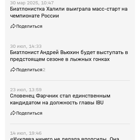
30 мар 2025, 10:47
Биатлонистка Халили выиграла масс‑старт на
чемпионате России
Поделиться
30 июл, 14:33
Биатлонист Андрей Вьюхин будет выступать в
предстоящем сезоне в лыжных гонках
Поделиться
2
23 июл, 13:59
Словенец Фарчник стал единственным
кандидатом на должность главы IBU
Поделиться
14 июл, 19:46
«Куклева ничего не делала вполсилы. Она