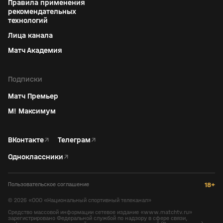
Правила применения
рекомендательных
технологий
Лица канала
Матч Академия
Подписки
Матч Премьер
М! Максимум
ВКонтакте
↗
Телеграм
↗
Одноклассники
↗
Пользовательское соглашение
18+
©
2026
«ООО «Национальный спортивный телеканал»
Средство массовой информации сетевое издание «www.matchtv.ru»
зарегистрировано Федеральной службой по надзору в сфере связи,