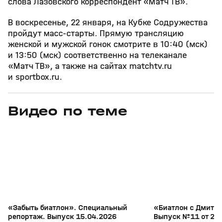
слова Лазовского корреспондент «Матч ТВ».
В воскресенье, 22 января, на Кубке Содружества
пройдут масс‑старты. Прямую трансляцию
женской и мужской гонок смотрите в 10:40 (мск)
и 13:50 (мск) соответственно на телеканале
«Матч ТВ», а также на сайтах matchtv.ru
и sportbox.ru.
Видео по теме
5
39:16
15 апр, 13:09
29 мар, 12:29
+
12+
«Забыть биатлон». Специальный
«Биатлон с Дмитр
репортаж. Выпуск 15.04.2026
Выпуск №11 от 29