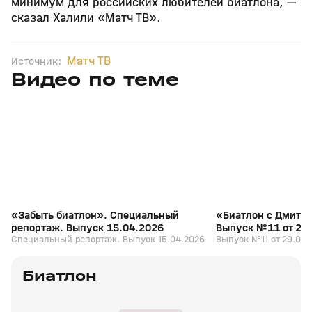
минимум для российских любителей биатлона, —
сказал Халили «Матч ТВ».
Матч ТВ
Источник:
Видео по теме
5
39:16
15 апр, 13:09
29 мар, 12:29
+
12+
«Забыть биатлон». Специальный
«Биатлон с Дмитр
репортаж. Выпуск 15.04.2026
Выпуск №11 от 29
Специальный репортаж. Выпуск 15.04.2026
Выпуск №11 от 29.03.
Биатлон