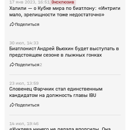
17 янв 2023, 16:51
Эксклюзив
Халили — о Кубке мира по биатлону: «Интриги
мало, зрелищности тоже недостаточно»
Поделиться
30 июл, 14:33
Биатлонист Андрей Вьюхин будет выступать в
предстоящем сезоне в лыжных гонках
Поделиться
2
23 июл, 13:59
Словенец Фарчник стал единственным
кандидатом на должность главы IBU
Поделиться
14 июл, 19:46
«Куклева ничего не делала вполсилы. Она