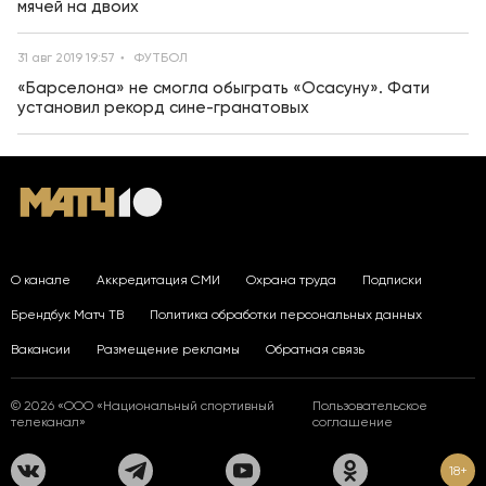
мячей на двоих
31 авг 2019 19:57
ФУТБОЛ
«Барселона» не смогла обыграть «Осасуну». Фати
установил рекорд сине-гранатовых
О канале
Аккредитация СМИ
Охрана труда
Подписки
Брендбук Матч ТВ
Политика обработки персональных данных
Вакансии
Размещение рекламы
Обратная связь
© 2026 «ООО «Национальный спортивный
Пользовательское
телеканал»
соглашение
18+