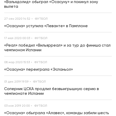
«Вальядолид» обыграл «Осасуну» и покинул зону
вылета
27 сен 2020 14:52
ФУТБОЛ
«Осасуна» уступила «Леванте» в Памплоне
17 июл 2020 00:03
ФУТБОЛ
«Реал» победил «Вильярреал» и за тур до финиша стал
чемпионом Испании
08 мар 2020 15:53
ФУТБОЛ
«Осасуна» переиграла «Эспаньол»
01 дек 2019 19:59
ФУТБОЛ
Соперник ЦСКА продлил безвыигрышную серию в
чемпионате Испании
03 ноя 2019 20:00
ФУТБОЛ
«Осасуна» обыграла «Алавес», команды забили шесть