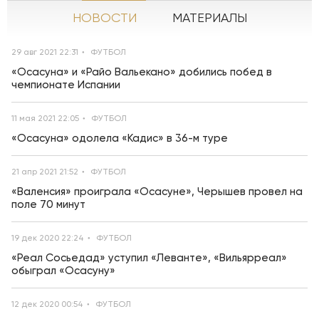
НОВОСТИ
МАТЕРИАЛЫ
29 авг 2021 22:31
ФУТБОЛ
«Осасуна» и «Райо Вальекано» добились побед в
чемпионате Испании
11 мая 2021 22:05
ФУТБОЛ
«Осасуна» одолела «Кадис» в 36-м туре
21 апр 2021 21:52
ФУТБОЛ
«Валенсия» проиграла «Осасуне», Черышев провел на
поле 70 минут
19 дек 2020 22:24
ФУТБОЛ
«Реал Сосьедад» уступил «Леванте», «Вильярреал»
обыграл «Осасуну»
12 дек 2020 00:54
ФУТБОЛ