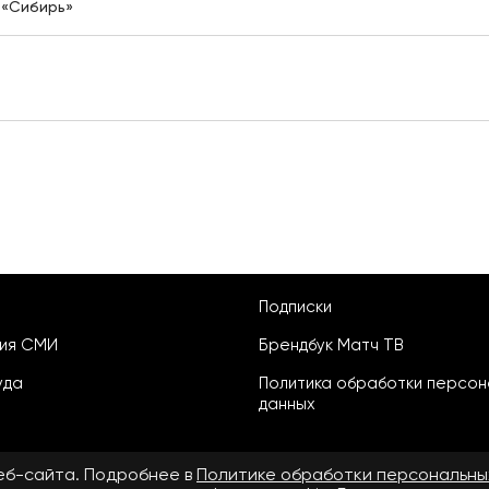
 «Сибирь»
Подписки
ция СМИ
Брендбук Матч ТВ
уда
Политика обработки персон
данных
веб-сайта. Подробнее в
Политике обработки персональны