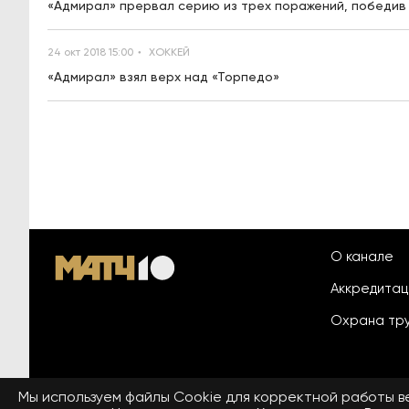
«Адмирал» прервал серию из трех поражений, победив
24 окт 2018 15:00
ХОККЕЙ
«Адмирал» взял верх над «Торпедо»
О канале
Аккредита
Охрана тр
Мы используем файлы Сookie для корректной работы 
© 2026 «ООО «Национальный