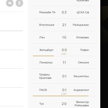
Крайова
0
:
3
Маккаби ТА
ЦСКА Сф
2
:
1
Ягеллония
Рейнджерс
1
:
0
Лех
Клаксвик
0
:
0
Зальцбург
Пафос
LIVE
'
1
:
1
Линкольн
Омония
Градец
0
:
1
Бешикташ
Кралове
0
:
1
ПАОК
Андерлехт
LIVE
'
Викингур
2
:
0
Тун
Рейкьявик