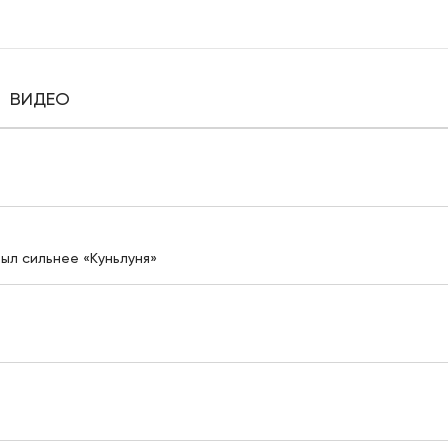
ВИДЕО
был сильнее «Куньлуня»