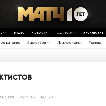
ЯЦИИ
ВИДЕО
НОВОСТИ
ПОДПИСКИ
ЭКСКЛЮЗИВ
ное катание
Баскетбол
Лыжные гонки
Теннис
КТИСТОВ
.06.1990
Рост: 187
Вес: 98