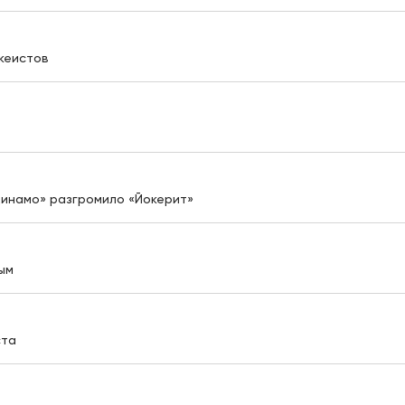
кеистов
Динамо» разгромило «Йокерит»
ым
ста