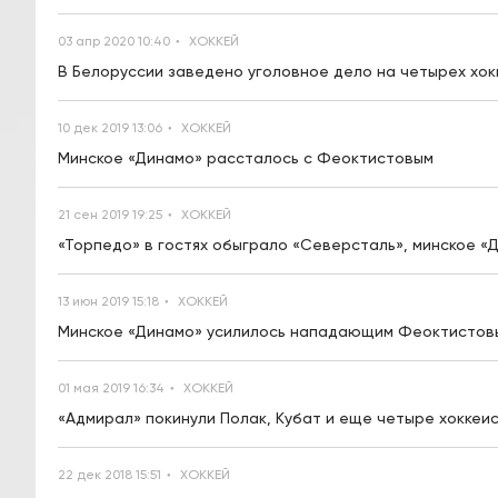
03 апр 2020 10:40
ХОККЕЙ
В Белоруссии заведено уголовное дело на четырех хок
10 дек 2019 13:06
ХОККЕЙ
Минское «Динамо» рассталось с Феоктистовым
21 сен 2019 19:25
ХОККЕЙ
«Торпедо» в гостях обыграло «Северсталь», минское «
13 июн 2019 15:18
ХОККЕЙ
Минское «Динамо» усилилось нападающим Феоктистов
01 мая 2019 16:34
ХОККЕЙ
«Адмирал» покинули Полак, Кубат и еще четыре хоккеи
22 дек 2018 15:51
ХОККЕЙ