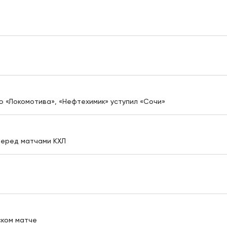
 «Локомотива», «Нефтехимик» уступил «Сочи»
перед матчами КХЛ
ском матче