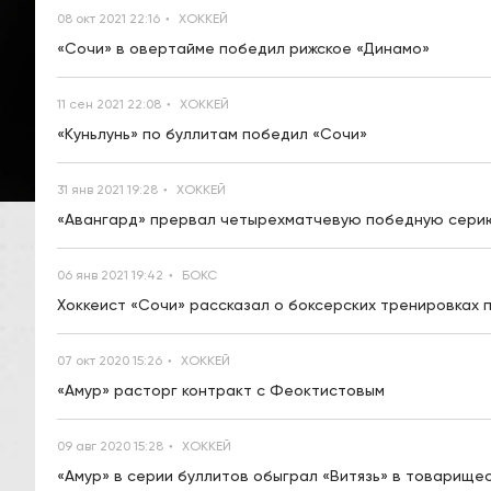
08 окт 2021 22:16
ХОККЕЙ
«Сочи» в овертайме победил рижское «Динамо»
11 сен 2021 22:08
ХОККЕЙ
«Куньлунь» по буллитам победил «Сочи»
31 янв 2021 19:28
ХОККЕЙ
«Авангард» прервал четырехматчевую победную серию
06 янв 2021 19:42
БОКС
Хоккеист «Сочи» рассказал о боксерских тренировках 
07 окт 2020 15:26
ХОККЕЙ
«Амур» расторг контракт с Феоктистовым
09 авг 2020 15:28
ХОККЕЙ
«Амур» в серии буллитов обыграл «Витязь» в товарище