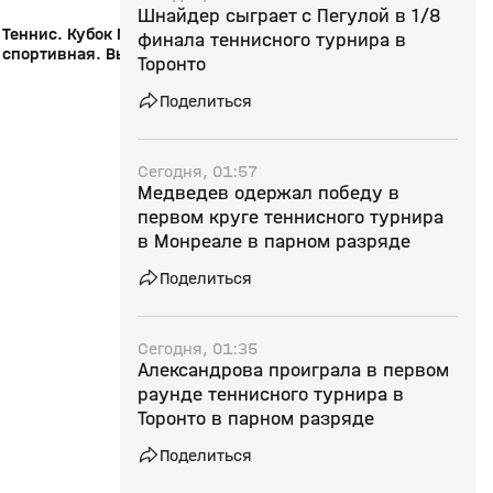
Шнайдер сыграет с Пегулой в 1/8
Теннис. Кубок Президента ФТР. Страна
«Страна спортивная»
финала теннисного турнира в
спортивная. Выпуск №141 от
Северной Пальмиры.
Торонто
22.12.2025
07.12.2025
Поделиться
Сегодня, 01:57
Медведев одержал победу в
первом круге теннисного турнира
в Монреале в парном разряде
Поделиться
Сегодня, 01:35
Александрова проиграла в первом
раунде теннисного турнира в
Торонто в парном разряде
Поделиться