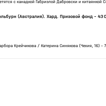
тятся с канадкой Габриэлой Дабровски и китаянкой 
ельбурн (Австралия). Хард. Призовой фонд – 43 
арбора Крейчикова / Катерина Синякова (Чехия, 16) – 7:
4:58
17:15
02 июн, 10:30
0+
0+