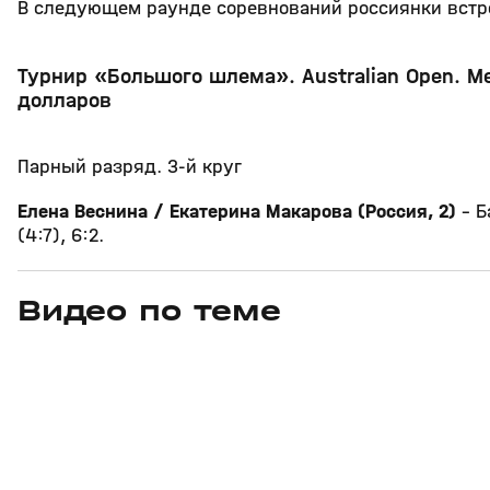
В следующем раунде соревнований россиянки встре
Турнир «Большого шлема». Australian Open. М
долларов
Парный разряд. 3-й круг
Елена Веснина / Екатерина Макарова (Россия, 2)
– Б
(4:7), 6:2.
Видео по теме
11
6:17
11 июл, 16:17
05 июн, 12:01
+
0+