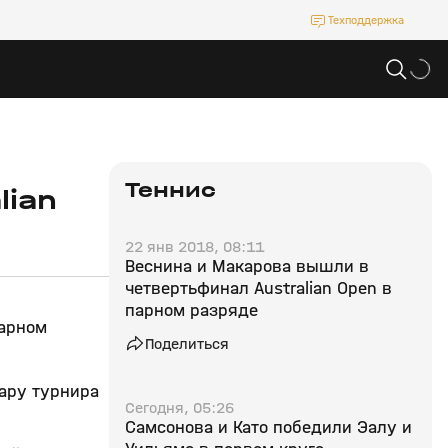
Техподдержка
Теннис
lian
22 янв 2018, 08:11
Веснина и Макарова вышли в
четвертьфинал Australian Open в
парном разряде
парном
Поделиться
пару турнира
Сегодня, 05:26
Самсонова и Като победили Эалу и