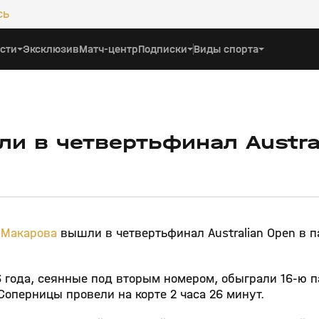
сь
сти
Эксклюзив
Матч-центр
Подписки
Виды спорта
и в четвертьфинал Austra
 Макарова
вышли в четвертьфинал Australian Open в 
6 года, сеянные под вторым номером, обыграли 16-ю 
Соперницы провели на корте 2 часа 26 минут.