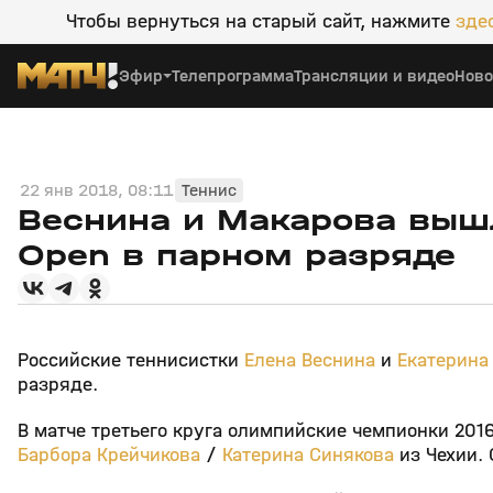
Чтобы вернуться на старый сайт, нажмите
зде
Эфир
Телепрограмма
Трансляции и видео
Ново
22 янв 2018, 08:11
Теннис
Веснина и Макарова вышл
Open в парном разряде
Российские теннисистки
Елена Веснина
и
Екатерина
разряде.
В матче третьего круга олимпийские чемпионки 201
Барбора Крейчикова
/
Катерина Синякова
из Чехии. 