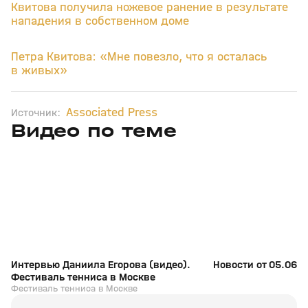
Квитова получила ножевое ранение в результате
нападения в собственном доме
Петра Квитова: «Мне повезло, что я осталась
в живых»
Associated Press
Источник:
Видео по теме
11
6:17
11 июл, 16:17
05 июн, 12:01
+
0+
Интервью Даниила Егорова (видео).
Новости от 05.06.2
Фестиваль тенниса в Москве
Фестиваль тенниса в Москве