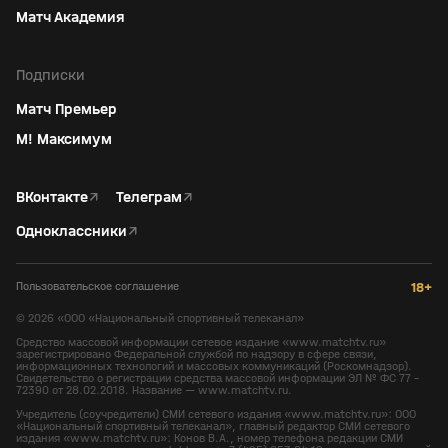
Матч Академия
Подписки
Матч Премьер
М! Максимум
ВКонтакте
↗
Телеграм
↗
Одноклассники
↗
Пользовательское соглашение
18+
©
2026
«ООО «Национальный спортивный телеканал»
Средство массовой информации сетевое издание «www.matchtv.ru»
зарегистрировано Федеральной службой по надзору в сфере связи,
информационных технологий и массовых коммуникаций (Роскомнадзор).
Свидетельство о регистрации средства массовой информации ЭЛ № ФС 77 -
72390 от 28.02.2018. Название — www.matchtv.ru.
Учредитель (соучредители) СМИ сетевого издания «www.matchtv.ru»: ООО
«Национальный спортивный телеканал», главный редактор СМИ сетевого
издания «www.matchtv.ru»: Конов В.А., номер телефона редакции СМИ