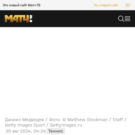
Это новый сайт Матч ТВ
На старый сайт
Даниил Медведев / Фото: © Matthew Stockman / Staff /
Getty Images Sport / Gettyimages.ru
30 авг 2024, 04:24
Теннис