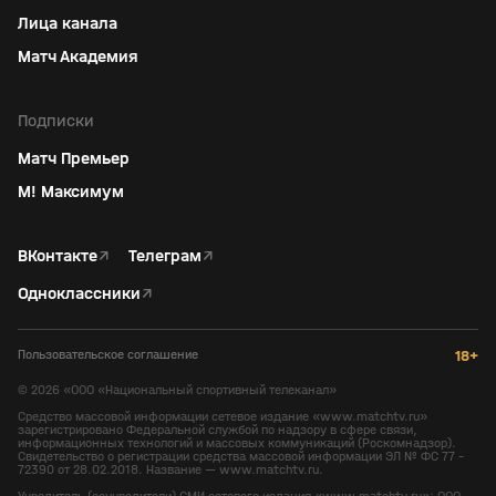
Лица канала
Матч Академия
Подписки
Матч Премьер
М! Максимум
ВКонтакте
↗
Телеграм
↗
Одноклассники
↗
Пользовательское соглашение
18+
©
2026
«ООО «Национальный спортивный телеканал»
Средство массовой информации сетевое издание «www.matchtv.ru»
зарегистрировано Федеральной службой по надзору в сфере связи,
информационных технологий и массовых коммуникаций (Роскомнадзор).
Свидетельство о регистрации средства массовой информации ЭЛ № ФС 77 -
72390 от 28.02.2018. Название — www.matchtv.ru.