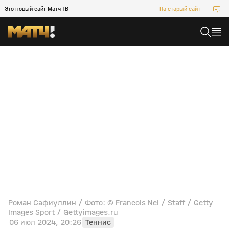
Это новый сайт Матч ТВ
На старый сайт
Роман Сафиуллин / Фото: © Francois Nel / Staff / Getty
Images Sport / Gettyimages.ru
06 июл 2024, 20:26
Теннис