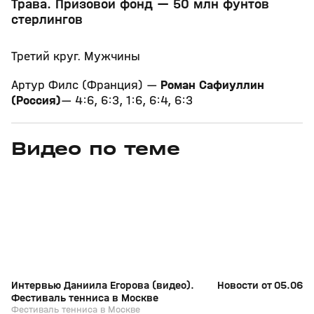
Трава. Призовой фонд — 50 млн фунтов
стерлингов
Третий круг. Мужчины
Артур Филс (Франция) —
Роман Сафиуллин
(Россия)
— 4:6, 6:3, 1:6, 6:4, 6:3
Видео по теме
11
6:17
11 июл, 16:17
05 июн, 12:01
+
0+
Интервью Даниила Егорова (видео).
Новости от 05.06.2
Фестиваль тенниса в Москве
Фестиваль тенниса в Москве