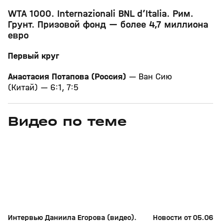
WTA 1000. Internazionali BNL d’Italia. Рим.
Грунт. Призовой фонд — более 4,7 миллиона
евро
Первый круг
Анастасия Потапова (Россия)
— Ван Сию
(Китай) — 6:1, 7:5
Видео по теме
11
6:17
11 июл, 16:17
05 июн, 12:01
+
0+
Интервью Даниила Егорова (видео).
Новости от 05.06.2