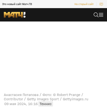
Это новый сайт Матч ТВ
На старый сайт
Анастасия Потапова / Фото: © Robert Prange /
Contributor / Getty Images Sport / Gettyimages.ru
09 мая 2024, 16:16
Теннис