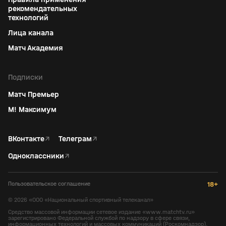
рекомендательных
технологий
Лица канала
Матч Академия
Подписки
Матч Премьер
М! Максимум
ВКонтакте
↗
Телеграм
↗
Одноклассники
↗
Пользовательское соглашение
18+
©
2026
«ООО «Национальный спортивный телеканал»
Средство массовой информации сетевое издание «www.matchtv.ru»
зарегистрировано Федеральной службой по надзору в сфере связи,
информационных технологий и массовых коммуникаций (Роскомнадзор).