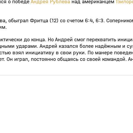
ся о победе
Андрея Рублева
над американцем
Тэйлор
а, обыграл Фритца (12) со счетом 6:4, 6:3. Соперник
им.
ктически до конца. Но Андрей смог перехватить иниц
щными ударами. Андрей казался более надёжным и с
остью взял инициативу в свои руки. По манере поведе
ет. Он играл, постоянно общаясь со своей командой. А
4:58
17:15
02 июн, 10:30
0+
0+