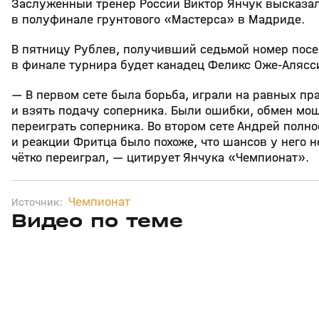
Заслуженный тренер России Виктор Янчук высказал
в полуфинале грунтового «Мастерса» в Мадриде.
В пятницу Рублев, получивший седьмой номер посев
в финале турнира будет канадец Феликс Оже‑Алясс
— В первом сете была борьба, играли на равных пра
и взять подачу соперника. Были ошибки, обмен мо
переиграть соперника. Во втором сете Андрей полн
и реакции Фритца было похоже, что шансов у него н
чётко переиграл, — цитирует Янчука «Чемпионат».
Чемпионат
Источник:
Видео по теме
11
6:17
11 июл, 16:17
05 июн, 12:01
+
0+