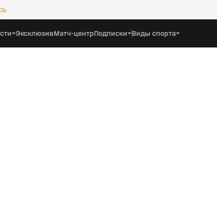
сь
сти
Эксклюзив
Матч-центр
Подписки
Виды спорта