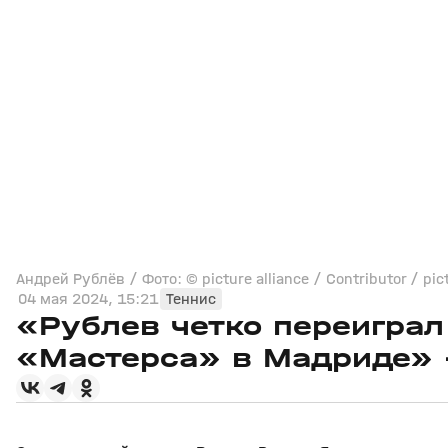
Андрей Рублёв / Фото: © picture alliance / Contributor / pic
04 мая 2024, 15:21
Теннис
«Рублев четко переигра
«Мастерса» в Мадриде»