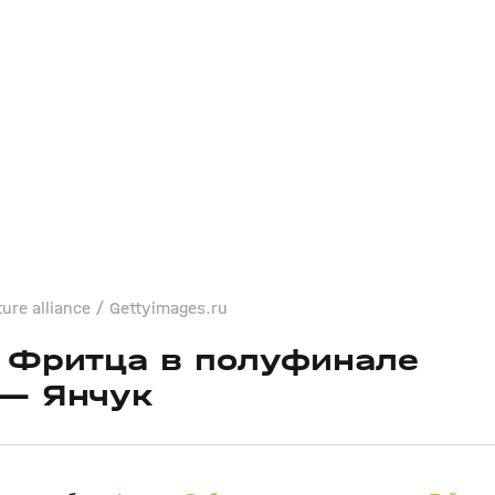
ture alliance / Gettyimages.ru
л Фритца в полуфинале
 — Янчук