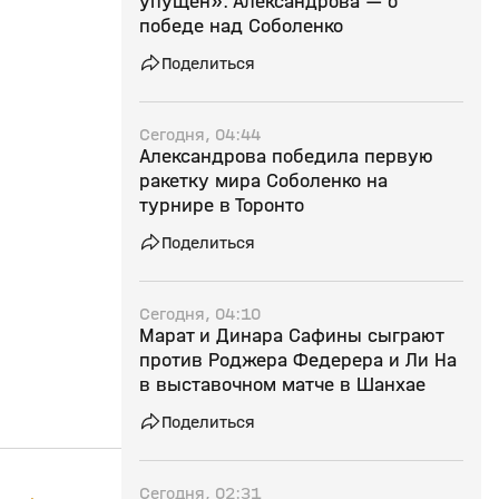
упущен». Александрова — о
победе над Соболенко
Поделиться
Сегодня, 04:44
Александрова победила первую
ракетку мира Соболенко на
турнире в Торонто
Поделиться
Сегодня, 04:10
Марат и Динара Сафины сыграют
против Роджера Федерера и Ли На
в выставочном матче в Шанхае
Поделиться
Сегодня, 02:31