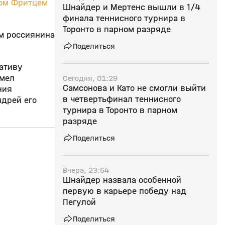
ом Фритцем
Шнайдер и Мертенс вышли в 1/4
финала теннисного турнира в
Торонто в парном разряде
ом россиянина
Поделиться
иативу
умел
Сегодня, 01:29
Самсонова и Като не смогли выйти
ния
в четвертьфинал теннисного
ндрей его
турнира в Торонто в парном
разряде
Поделиться
18:28
22 дек 2025, 17:15
07 дек 2025, 15:07
Вчера, 23:54
0+
Шнайдер назвала особенной
первую в карьере победу над
Пегулой
Поделиться