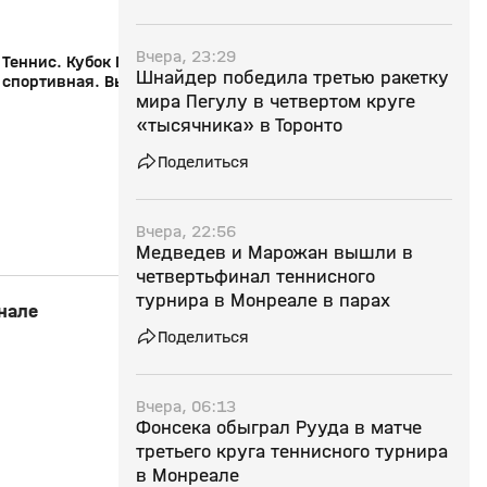
Вчера, 23:29
Теннис. Кубок Президента ФТР. Страна
«Страна спортивная»
Шнайдер победила третью ракетку
спортивная. Выпуск №141 от
Северной Пальмиры.
мира Пегулу в четвертом круге
22.12.2025
07.12.2025
«тысячника» в Торонто
Поделиться
Вчера, 22:56
Медведев и Марожан вышли в
четвертьфинал теннисного
турнира в Монреале в парах
нале
Поделиться
Вчера, 06:13
Фонсека обыграл Рууда в матче
третьего круга теннисного турнира
в Монреале