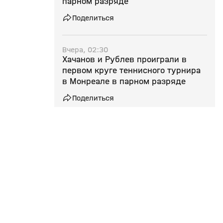
парном разряде
Поделиться
Вчера, 02:30
Хачанов и Рублев проиграли в
первом круге теннисного турнира
в Монреале в парном разряде
Поделиться
Вчера, 01:15
Самсонова вышла в четвертый
круг турнира в Торонто и сыграет с
Рыбакиной
Поделиться