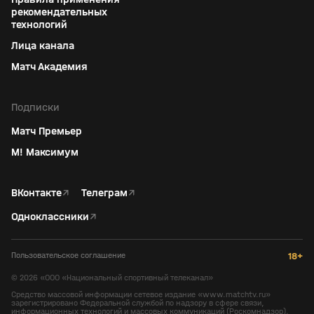
рекомендательных
технологий
Лица канала
Матч Академия
Подписки
Матч Премьер
М! Максимум
ВКонтакте
↗
Телеграм
↗
Одноклассники
↗
Пользовательское соглашение
18+
©
2026
«ООО «Национальный спортивный телеканал»
Средство массовой информации сетевое издание «www.matchtv.ru»
зарегистрировано Федеральной службой по надзору в сфере связи,
информационных технологий и массовых коммуникаций (Роскомнадзор).