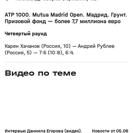
ATP 1000. Mutua Madrid Open. Мадрид. Грунт.
Призовой фонд — более 7,7 миллиона евро
Четвертый раунд
Карен Хачанов (Россия, 10) — Андрей Рублев
(Россия, 5) — 7:6 (10:8), 6:4.
Видео по теме
11
6:17
11 июл, 16:17
05 июн, 12:01
+
0+
Интервью Даниила Егорова (видео).
Новости от 05.06.2