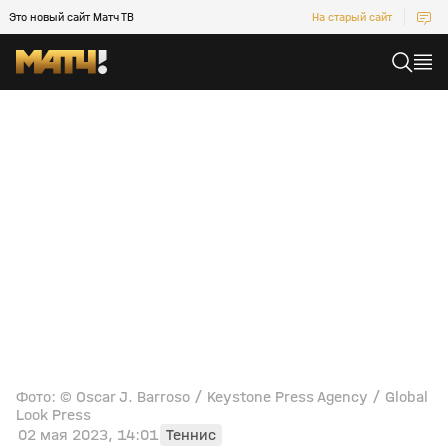
Это новый сайт Матч ТВ
На старый сайт
Фото: © Oscar J. Barroso / Keystone Press Agency / Global
Look Press
02 мая 2023, 14:01
Теннис