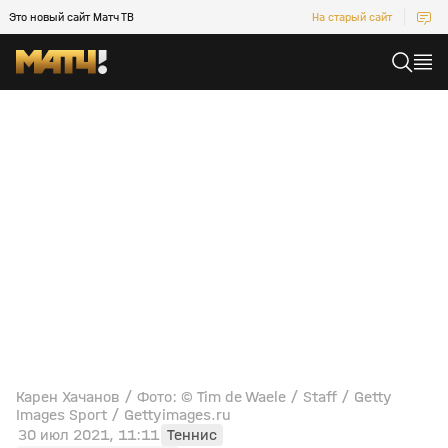
Это новый сайт Матч ТВ
На старый сайт
Карен Хачанов / Фото: © Tim de Waele / Staff / Getty
Images Sport / Gettyimages.ru
30 июл 2021, 11:11
Теннис