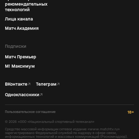
рекомендательных
технологий
Лица канала
Матч Академия
Подписки
Матч Премьер
М! Максимум
ВКонтакте
↗
Телеграм
↗
Одноклассники
↗
Пользовательское соглашение
18+
©
2026
«ООО «Национальный спортивный телеканал»
Средство массовой информации сетевое издание «www.matchtv.ru»
зарегистрировано Федеральной службой по надзору в сфере связи,
информационных технологий и массовых коммуникаций (Роскомнадзор).