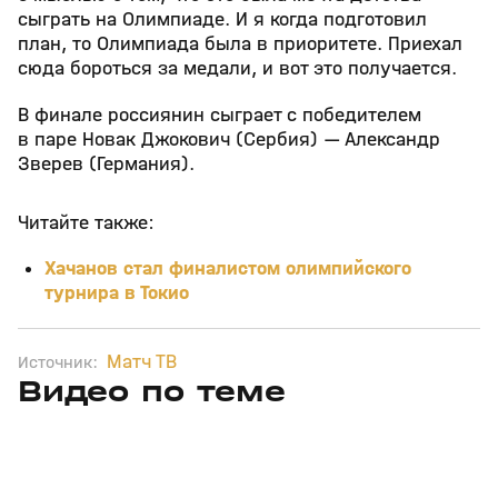
сыграть на Олимпиаде. И я когда подготовил
план, то Олимпиада была в приоритете. Приехал
сюда бороться за медали, и вот это получается.
В финале россиянин сыграет с победителем
в паре Новак Джокович (Сербия) — Александр
Зверев (Германия).
Читайте также:
Хачанов стал финалистом олимпийского
турнира в Токио
Матч ТВ
Источник:
Видео по теме
11
6:17
11 июл, 16:17
05 июн, 12:01
+
0+