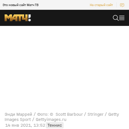
Это новый сайт Матч ТВ
На старый сайт
Энди Маррей / Фото: © Scott Barbour / Stringer / Getty
Images Sport / Gettyimages.ru
14 янв 2021, 13:52
Теннис