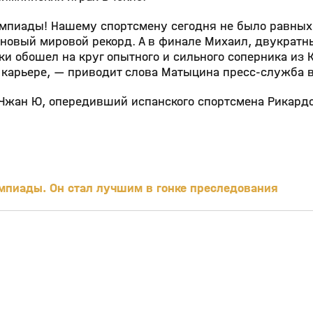
мпиады! Нашему спортсмену сегодня не было равных
новый мировой рекорд. А в финале Михаил, двукратн
ки обошел на круг опытного и сильного соперника из 
карьере, — приводит слова Матыцина пресс-служба 
 Чжан Ю, опередивший испанского спортсмена Рикардо
мпиады. Он стал лучшим в гонке преследования
0:00
31 дек 2020, 15:05
16+