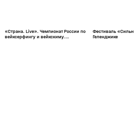
«Страна. Live». Чемпионат России по
Фестиваль «Сильн
вейксерфингу и вейкскиму.
Геленджике
Специальный репортаж