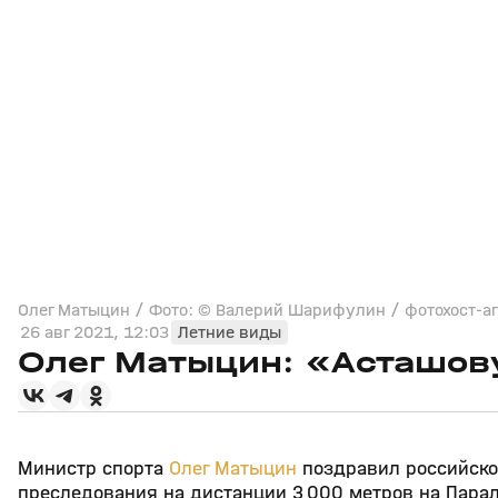
Олег Матыцин / Фото: © Валерий Шарифулин / фотохост-аг
26 авг 2021, 12:03
Летние виды
Олег Матыцин: «Асташов
Министр спорта
Олег Матыцин
поздравил российско
преследования на дистанции 3 000 метров на Парал