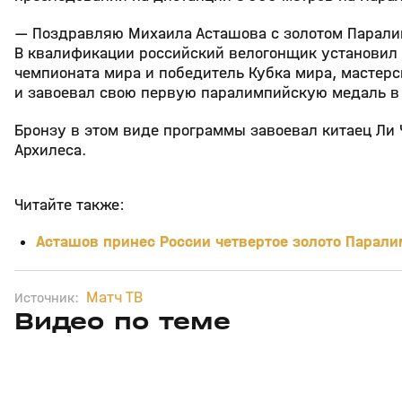
— Поздравляю Михаила Асташова с золотом Парали
В квалификации российский велогонщик установил 
чемпионата мира и победитель Кубка мира, мастерс
и завоевал свою первую паралимпийскую медаль в 
Бронзу в этом виде программы завоевал китаец Ли
Архилеса.
Читайте также:
Асташов принес России четвертое золото Парали
Матч ТВ
Источник:
Видео по теме
0
0:00
24 июн 2021, 16:06
19 мая 2021, 15:16
+
0+