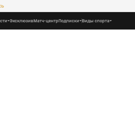
сь
сти
Эксклюзив
Матч-центр
Подписки
Виды спорта