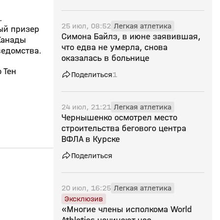
.
25 июл, 08:52
Легкая атлетика
ый призер
Симона Байлз, в июне заявившая,
Канады
что едва не умерла, снова
ведомства.
оказалась в больнице
 Тен
Поделиться
1
24 июл, 21:21
Легкая атлетика
Чернышенко осмотрел место
строительства бегового центра
ВФЛА в Курске
Поделиться
20 июл, 16:25
Легкая атлетика
Эксклюзив
«Многие члены исполкома World