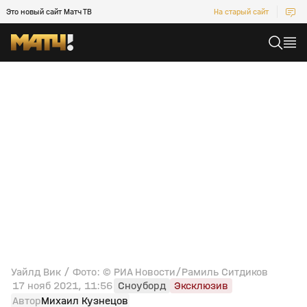
Это новый сайт Матч ТВ
На старый сайт
Уайлд Вик / Фото: © РИА Новости/Рамиль Ситдиков
17 нояб 2021, 11:56
Сноуборд
Эксклюзив
Автор
Михаил Кузнецов