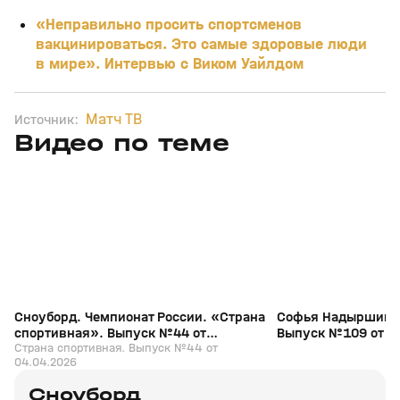
«Неправильно просить спортсменов
вакцинироваться. Это самые здоровые люди
в мире». Интервью с Виком Уайлдом
Матч ТВ
Источник:
Видео по теме
3
19:43
04 апр, 16:34
26 дек 2025, 15:31
+
0+
Сноуборд. Чемпионат России. «Страна
Софья Надыршина.
спортивная». Выпуск №44 от
Выпуск №109 от 2
04.04.2026
Страна спортивная. Выпуск №44 от
04.04.2026
Сноуборд