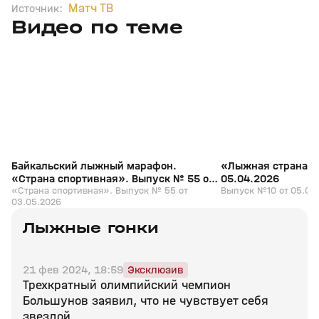
Матч ТВ
Источник:
Видео по теме
3
54:36
03 мая, 16:30
05 апр, 13:14
+
0+
Байкальский лыжный марафон.
«Лыжная страна».
«Страна спортивная». Выпуск № 55 от
05.04.2026
03.05.2026
«Страна спортивная». Выпуск № 55 от
Выпуск №10 от 05.04
03.05.2026
Лыжные гонки
21 фев 2024, 18:59
Эксклюзив
Трехкратный олимпийский чемпион
Большунов заявил, что не чувствует себя
звездой