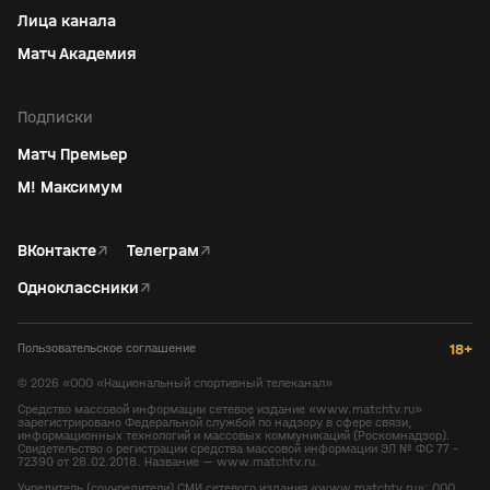
Лица канала
Матч Академия
Подписки
Матч Премьер
М! Максимум
ВКонтакте
↗
Телеграм
↗
Одноклассники
↗
Пользовательское соглашение
18+
©
2026
«ООО «Национальный спортивный телеканал»
Средство массовой информации сетевое издание «www.matchtv.ru»
зарегистрировано Федеральной службой по надзору в сфере связи,
информационных технологий и массовых коммуникаций (Роскомнадзор).
Свидетельство о регистрации средства массовой информации ЭЛ № ФС 77 -
72390 от 28.02.2018. Название — www.matchtv.ru.
Учредитель (соучредители) СМИ сетевого издания «www.matchtv.ru»: ООО