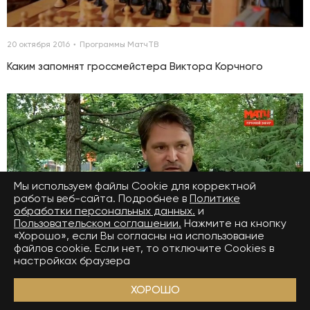
20 октября 2016
Программы МатчТВ
Каким запомнят гроссмейстера Виктора Корчного
Мы используем файлы Сookie для корректной
работы веб-сайта. Подробнее в
Политике
обработки персональных данных.
и
00:00:00
Пользовательском соглашении.
Нажмите на кнопку
«Хорошо», если Вы согласны на использование
файлов cookie. Если нет, то отключите Cookies в
настройках браузера
20 октября 2016
Программы МатчТВ
ХОРОШО
Вадим Евсеев двенадцать лет спустя