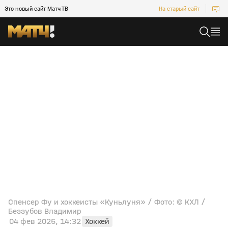
Это новый сайт Матч ТВ
На старый сайт
Спенсер Фу и хоккеисты «Куньлуня» / Фото: © КХЛ /
Беззубов Владимир
04 фев 2025, 14:32
Хоккей