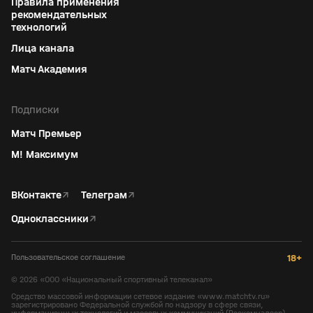
Правила применения
рекомендательных
технологий
Лица канала
Матч Академия
Подписки
Матч Премьер
М! Максимум
ВКонтакте
↗
Телеграм
↗
Одноклассники
↗
Пользовательское соглашение
18+
©
2026
«ООО «Национальный спортивный телеканал»
Средство массовой информации сетевое издание «www.matchtv.ru»
зарегистрировано Федеральной службой по надзору в сфере связи,