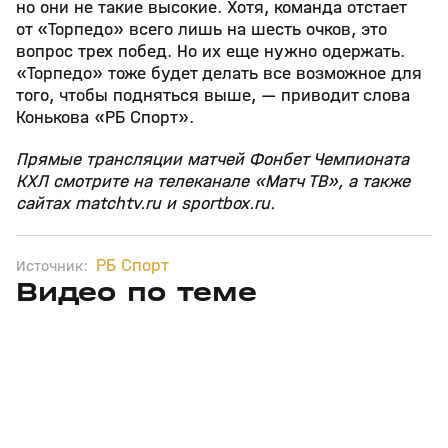
но они не такие высокие. Хотя, команда отстает
от «Торпедо» всего лишь на шесть очков, это
вопрос трех побед. Но их еще нужно одержать.
«Торпедо» тоже будет делать все возможное для
того, чтобы подняться выше, — приводит слова
Конькова «РБ Спорт».
Прямые трансляции матчей Фонбет Чемпионата
КХЛ смотрите на телеканале «Матч ТВ», а также
сайтах matchtv.ru и sportbox.ru.
РБ Спорт
Источник:
Видео по теме
3
6:28
01 авг, 10:11
14 июл, 18:07
+
12+