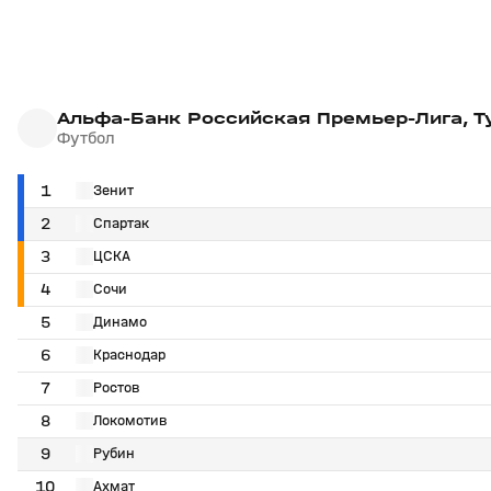
Альфа-Банк Российская Премьер-Лига, Т
Футбол
1
Зенит
2
Спартак
3
ЦСКА
4
Сочи
5
Динамо
6
Краснодар
7
Ростов
8
Локомотив
9
Рубин
10
Ахмат