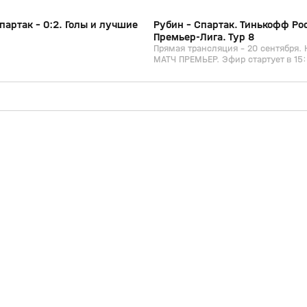
партак - 0:2. Голы и лучшие
Рубин - Спартак. Тинькофф Ро
Премьер-Лига. Тур 8
Прямая трансляция – 20 сентября. 
МАТЧ ПРЕМЬЕР. Эфир стартует в 15:
игры – в 16:30. Онлайн-трансляция
на сайте