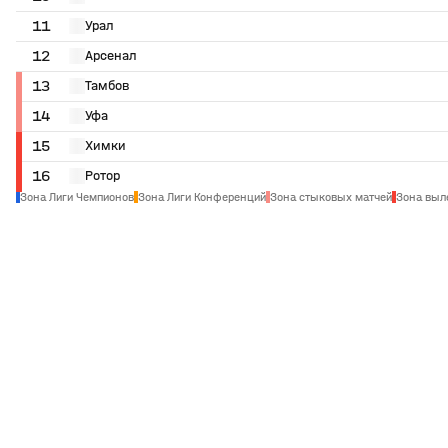
11
Урал
12
Арсенал
13
Тамбов
14
Уфа
15
Химки
16
Ротор
Зона Лиги Чемпионов
Зона Лиги Конференций
Зона стыковых матчей
Зона выл