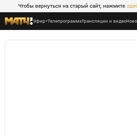
Чтобы вернуться на старый сайт, нажмите
зде
Эфир
Телепрограмма
Трансляции и видео
Ново
Рубин (Казань) — Спартак (Москва)
0:00
20 сент 
0+