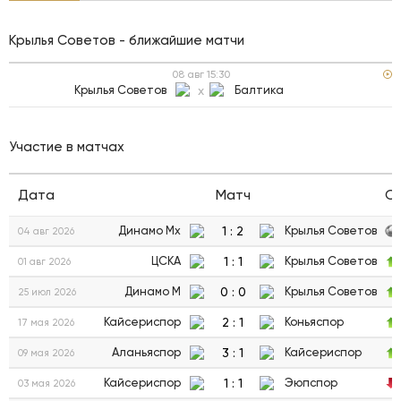
Крылья Советов - ближайшие матчи
08 авг
15:30
Крылья Советов
x
Балтика
Участие в матчах
Дата
Матч
С
1
:
2
Динамо Мх
Крылья Советов
04 авг 2026
1
:
1
ЦСКА
Крылья Советов
01 авг 2026
0
:
0
Динамо М
Крылья Советов
25 июл 2026
2
:
1
Кайсериспор
Коньяспор
17 мая 2026
3
:
1
Аланьяспор
Кайсериспор
09 мая 2026
1
:
1
Кайсериспор
Эюпспор
03 мая 2026