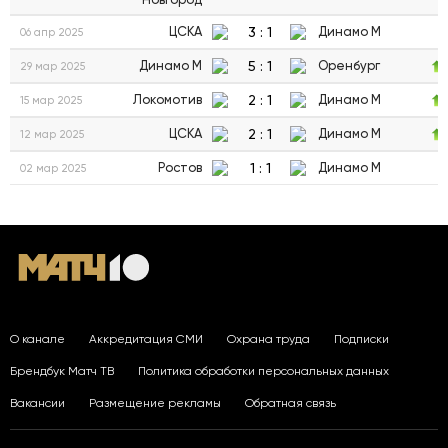
3
:
1
ЦСКА
Динамо М
06 апр 2025
5
:
1
Динамо М
Оренбург
29 мар 2025
2
:
1
Локомотив
Динамо М
15 мар 2025
2
:
1
ЦСКА
Динамо М
12 мар 2025
1
:
1
Ростов
Динамо М
02 мар 2025
О канале
Аккредитация СМИ
Охрана труда
Подписки
Брендбук Матч ТВ
Политика обработки персональных данных
Вакансии
Размещение рекламы
Обратная связь