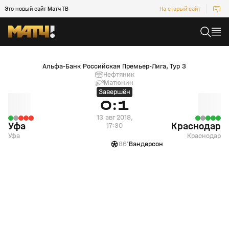
Это новый сайт Матч ТВ
На старый сайт
Уфа (Уфа) — Краснодар (Краснодар)
Альфа-Банк Российская Премьер-Лига, Тур 3
Нефтяник
Матюнин
Завершён
0:1
13 авг 2018,
Уфа
Краснодар
17:30
Уфа
Краснодар
0
13 авг 2018, 20:11
86’
Вандерсон
+