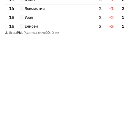
14
3
-1
2
Локомотив
15
3
-2
1
Урал
16
3
-3
1
Енисей
И
:
Игры
РМ
:
Разница мячей
О
:
Очки