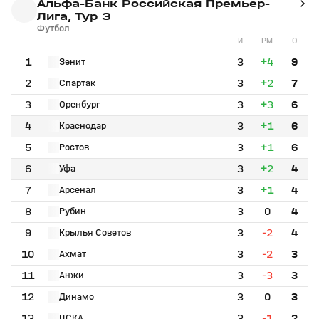
Альфа-Банк Российская Премьер-
Лига, Тур 3
Футбол
И
РМ
О
1
3
+4
9
Зенит
2
3
+2
7
Спартак
3
3
+3
6
Оренбург
4
3
+1
6
Краснодар
5
3
+1
6
Ростов
6
3
+2
4
Уфа
7
3
+1
4
Арсенал
8
3
0
4
Рубин
9
3
-2
4
Крылья Советов
10
3
-2
3
Ахмат
11
3
-3
3
Анжи
12
3
0
3
Динамо
13
3
-1
2
ЦСКА