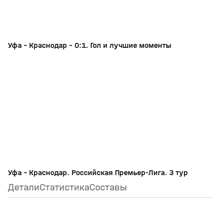
5
13 авг 2018, 17:23
Уфа - Краснодар - 0:1. Гол и лучшие моменты
+
Уфа - Краснодар. Российская Премьер-Лига. 3 тур
Детали
Статистика
Составы