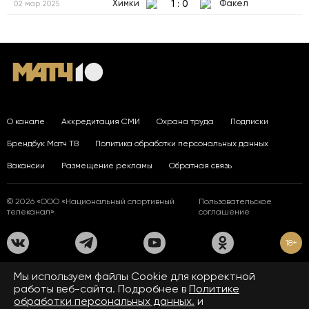
1
:
0
Химки
Факел
02 мар 2025
О канале
Аккредитация СМИ
Охрана труда
Подписки
Брендбук Матч ТВ
Политика обработки персональных данных
Вакансии
Размещение рекламы
Обратная связь
© 2026 «ООО «Национальный спортивный
Пользовательское
телеканал»
соглашение
18+
На сайте применяются рекомендательные технологии. Подробнее
Мы используем файлы Сookie для корректной
в
Правилах применения рекомендательных технологий.
работы веб-сайта. Подробнее в
Политике
обработки персональных данных.
и
Средство массовой информации сетевое издание «www.matchtv.ru»