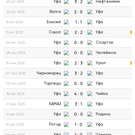
3
:
2
Уфа
Нефтехимик
25 окт 2025
2
:
0
Волга
Уфа
20 окт 2025
1
:
1
Енисей
Уфа
15 окт 2025
2
:
2
Сокол
Уфа
11 окт 2025
0
:
0
Уфа
Спартак
04 окт 2025
0
:
0
Уфа
Челябинск
28 сен 2025
2
:
3
Уфа
Урал
15 сен 2025
3
:
2
Черноморец
Уфа
07 сен 2025
0
:
0
Торпедо
Уфа
03 сен 2025
4
:
0
Уфа
Чайка
30 авг 2025
3
:
1
КАМАЗ
Уфа
23 авг 2025
0
:
0
Уфа
Родина
16 авг 2025
1
:
0
Ротор
Уфа
10 авг 2025
1
:
0
Уфа
Шинник
02 авг 2025