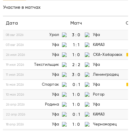
Участие в матчах
Дата
Матч
С
3
:
0
Урал
Уфа
08 авг 2026
1
:
1
Уфа
КАМАЗ
03 авг 2026
1
:
0
Уфа
СКА-Хабаровск
26 июл 2026
2
:
2
Текстильщик
Уфа
19 июл 2026
3
:
0
Уфа
Ленинградец
11 июл 2026
0
:
1
Спартак
Уфа
16 мая 2026
1
:
0
Уфа
Ротор
10 мая 2026
1
:
0
Родина
Уфа
26 апр 2026
0
:
1
Уфа
КАМАЗ
22 апр 2026
1
:
0
Уфа
Черноморец
18 апр 2026