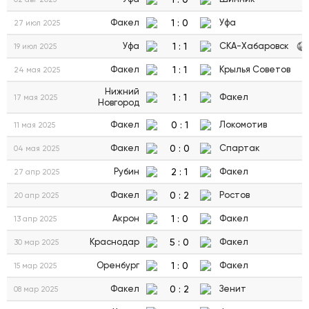
1
:
0
Факел
Уфа
27 июл 2025
1
:
1
Уфа
СКА-Хабаровск
19 июл 2025
1
:
1
Факел
Крылья Советов
24 мая 2025
Нижний
1
:
1
Факел
17 мая 2025
Новгород
0
:
1
Факел
Локомотив
11 мая 2025
0
:
0
Факел
Спартак
04 мая 2025
2
:
1
Рубин
Факел
27 апр 2025
0
:
2
Факел
Ростов
20 апр 2025
1
:
0
Акрон
Факел
13 апр 2025
5
:
0
Краснодар
Факел
30 мар 2025
1
:
0
Оренбург
Факел
15 мар 2025
0
:
2
Факел
Зенит
08 мар 2025