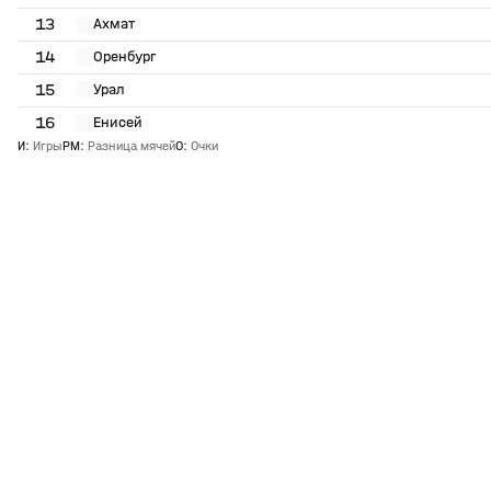
13
Ахмат
14
Оренбург
15
Урал
16
Енисей
И
:
Игры
РМ
:
Разница мячей
О
:
Очки