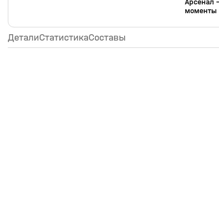
Арсенал 
моменты
Детали
Статистика
Составы