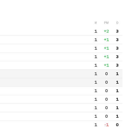
И
РМ
О
1
+2
3
1
+1
3
1
+1
3
1
+1
3
1
+1
3
1
0
1
1
0
1
1
0
1
1
0
1
1
0
1
1
0
1
1
-1
0