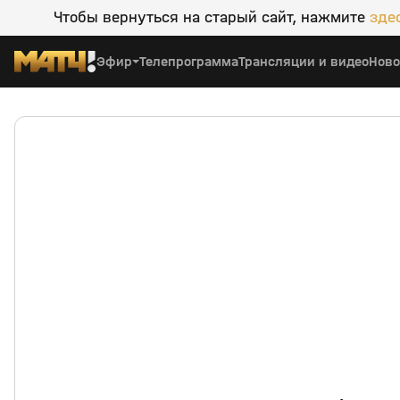
Чтобы вернуться на старый сайт, нажмите
зде
Эфир
Телепрограмма
Трансляции и видео
Ново
Арсенал (Тула) — Динамо М (Москва)
0:00
29 июл 2
0+