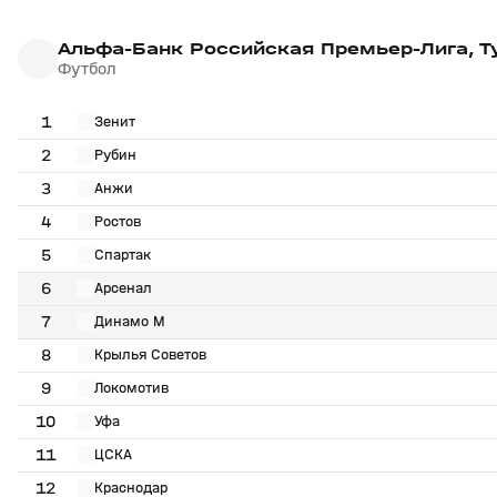
Альфа-Банк Российская Премьер-Лига, Т
Футбол
1
Зенит
2
Рубин
3
Анжи
4
Ростов
5
Спартак
6
Арсенал
7
Динамо М
8
Крылья Советов
9
Локомотив
10
Уфа
11
ЦСКА
12
Краснодар