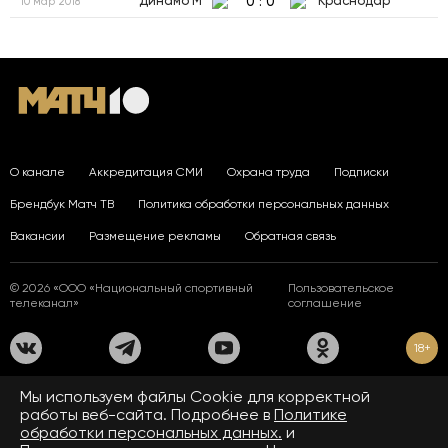
0
:
0
Динамо М
Краснодар
10 мар 2018
О канале
Аккредитация СМИ
Охрана труда
Подписки
Брендбук Матч ТВ
Политика обработки персональных данных
Вакансии
Размещение рекламы
Обратная связь
© 2026 «ООО «Национальный спортивный
Пользовательское
телеканал»
соглашение
18+
На сайте применяются рекомендательные технологии. Подробнее
Мы используем файлы Сookie для корректной
в
Правилах применения рекомендательных технологий.
работы веб-сайта. Подробнее в
Политике
обработки персональных данных.
и
Средство массовой информации сетевое издание «www.matchtv.ru»
зарегистрировано Федеральной службой по надзору в сфере связи,