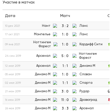
Участие в матчах
Дата
Матч
С
3
:
2
Нант
Ланс
10 дек 2021
1
:
0
Монпелье
Ланс
17 окт 2021
Ноттингем
1
:
0
Кардифф Сити
09 янв 2021
Форест
Ноттингем
5
:
0
Арсенал
24 сен 2019
Форест
1
:
1
Арсенал
Динамо М
12 июл 2019
1
:
0
Динамо М
Слован
05 июл 2019
1
:
1
Динамо М
Спарта
02 июл 2019
3
:
0
Динамо М
Рудар
21 июн 2019
11
:
0
Динамо М
Дравоград
16 июн 2019
3
:
3
Динамо М
Арсенал
26 мая 2019