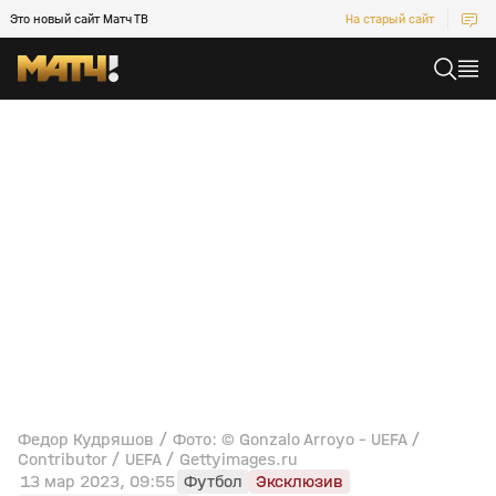
Это новый сайт Матч ТВ
На старый сайт
Федор Кудряшов / Фото: © Gonzalo Arroyo - UEFA /
Contributor / UEFA / Gettyimages.ru
13 мар 2023, 09:55
Футбол
Эксклюзив