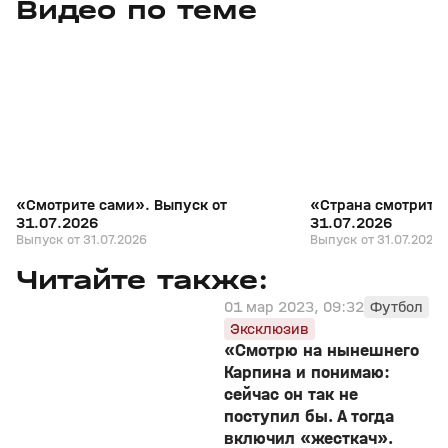
Видео по теме
7
27:04
31 июл, 17:10
31 июл, 16:18
+
16+
«Смотрите сами». Выпуск от
«Страна смотрит с
31.07.2026
31.07.2026
Выпуск от 31.07.2026
Выпуск от 31.07.2026
Читайте также:
01 мар 2023, 09:32
Футбол
Эксклюзив
«Смотрю на нынешнего
Карпина и понимаю:
сейчас он так не
поступил бы. А тогда
включил «жесткач».