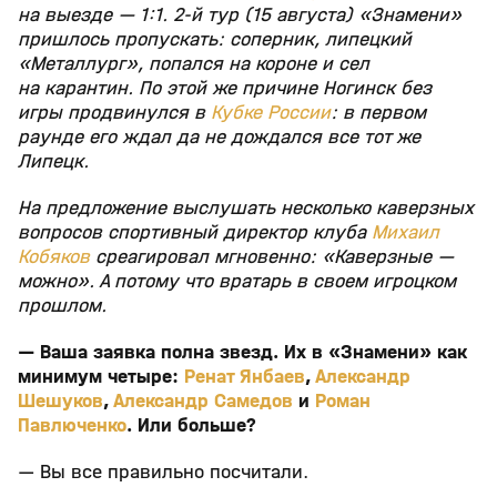
на выезде — 1:1. 2-й тур (15 августа) «Знамени»
пришлось пропускать: соперник, липецкий
«Металлург», попался на короне и сел
на карантин. По этой же причине Ногинск без
игры продвинулся в
Кубке России
: в первом
раунде его ждал да не дождался все тот же
Липецк.
На предложение выслушать несколько каверзных
вопросов спортивный директор клуба
Михаил
Кобяков
среагировал мгновенно: «Каверзные —
можно». А потому что вратарь в своем игроцком
прошлом.
— Ваша заявка полна звезд. Их в «Знамени» как
минимум четыре:
Ренат Янбаев
,
Александр
Шешуков
,
Александр Самедов
и
Роман
Павлюченко
. Или больше?
— Вы все правильно посчитали.