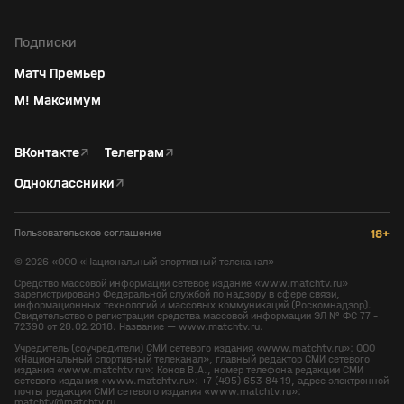
Подписки
Матч Премьер
М! Максимум
ВКонтакте
↗
Телеграм
↗
Одноклассники
↗
Пользовательское соглашение
18+
©
2026
«ООО «Национальный спортивный телеканал»
Средство массовой информации сетевое издание «www.matchtv.ru»
зарегистрировано Федеральной службой по надзору в сфере связи,
информационных технологий и массовых коммуникаций (Роскомнадзор).
Свидетельство о регистрации средства массовой информации ЭЛ № ФС 77 -
72390 от 28.02.2018. Название — www.matchtv.ru.
Учредитель (соучредители) СМИ сетевого издания «www.matchtv.ru»: ООО
«Национальный спортивный телеканал», главный редактор СМИ сетевого
издания «www.matchtv.ru»: Конов В.А., номер телефона редакции СМИ
сетевого издания «www.matchtv.ru»: +7 (495) 653 84 19, адрес электронной
почты редакции СМИ сетевого издания «www.matchtv.ru»:
matchtv@matchtv.ru