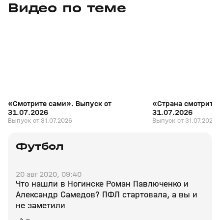
Видео по теме
7
27:04
31 июл, 17:10
31 июл, 16:18
+
16+
«Смотрите сами». Выпуск от
«Страна смотрит с
31.07.2026
31.07.2026
Выпуск от 31.07.2026
Выпуск от 31.07.2026
Футбол
20 авг 2020, 09:40
Что нашли в Ногинске Роман Павлюченко и
Александр Самедов? ПФЛ стартовала, а вы и
не заметили