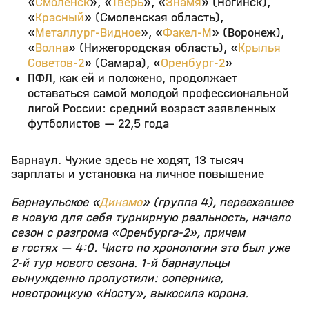
«
Смоленск
», «
Тверь
», «
Знамя
» (Ногинск),
«
Красный
» (Смоленская область),
«
Металлург-Видное
», «
Факел-М
» (Воронеж),
«
Волна
» (Нижегородская область), «
Крылья
Советов-2
» (Самара), «
Оренбург-2
»
ПФЛ, как ей и положено, продолжает
оставаться самой молодой профессиональной
лигой России: средний возраст заявленных
футболистов — 22,5 года
Барнаул. Чужие здесь не ходят, 13 тысяч
зарплаты и установка на личное повышение
Барнаульское «
Динамо
» (группа 4), переехавшее
в новую для себя турнирную реальность, начало
сезон с разгрома «Оренбурга-2», причем
в гостях — 4:0. Чисто по хронологии это был уже
2-й тур нового сезона. 1-й барнаульцы
вынужденно пропустили: соперника,
новотроицкую «Носту», выкосила корона.