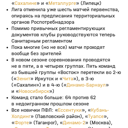
«
Сахалине
» и «
Металлурге
» (Липецк)
Лига отменила уже шесть матчей первенства,
опираясь на предписания территориальных
органов Роспотребнадзора
Помимо привычных регламентирующих
документов клубы руководствуются теперь
Санитарным регламентом
Пока многие (но не все) матчи проходят
вообще без зрителей
В новом сезоне соревнования проводятся
не в пяти, а в четырех группах. Пять команд
из бывшей группы «Восток» перетекли во 2-ю
(«
Зенит
» Иркутск и «
Чита
»), в 3-ю
(«Сахалин») и в 4-ю («
Динамо-Барнаул
»
и «
Новосибирск
»)
Команд стало больше: 64 против 62
в недоигранном прошлом сезоне
Все новички ПФЛ: «
Ессентуки
», «
Кубань-
Холдинг
» (Павловский район), «
Туапсе
»,
«
Форте
» (Таганрог), «
Динамо-2
» (Москва),