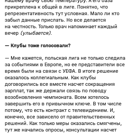
нашему врачу свою температуру. А его база
прикреплена к общей в лиге. Понятно, что
репрезентативность тут условная. Мало ли кто
забыл данные прислать. Но все делается
на честность. Только врач напоминает каждый
вечер
(улыбается)
.
— Клубы тоже голосовали?
— Мне кажется, польская лига не только следила
за событиями в Европе, но ее представители все
время были на связи с УЕФА. В итоге решение
оказалось коллегиальным. Как клубы
договорились все вместе насчет сокращения
зарплат, так же держали связь по поводу
возобновления чемпионата. Всем хотелось
завершить его в привычном ключе. В том числе
потому, что есть контракт с телевидением. И,
конечно, все зависело от правительственных
решений. Как только меры оказались смягчены,
тут же начались опросы, консультации насчет