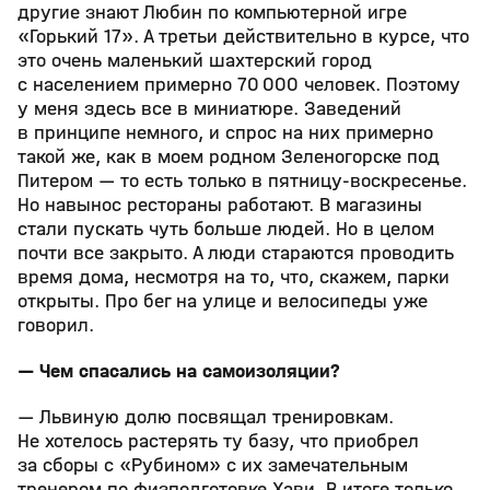
другие знают Любин по компьютерной игре
«Горький 17». А третьи действительно в курсе, что
это очень маленький шахтерский город
с населением примерно 70 000 человек. Поэтому
у меня здесь все в миниатюре. Заведений
в принципе немного, и спрос на них примерно
такой же, как в моем родном Зеленогорске под
Питером — то есть только в пятницу-воскресенье.
Но навынос рестораны работают. В магазины
стали пускать чуть больше людей. Но в целом
почти все закрыто. А люди стараются проводить
время дома, несмотря на то, что, скажем, парки
открыты. Про бег на улице и велосипеды уже
говорил.
— Чем спасались на самоизоляции?
— Львиную долю посвящал тренировкам.
Не хотелось растерять ту базу, что приобрел
за сборы с «Рубином» с их замечательным
тренером по физподготовке Хави. В итоге только