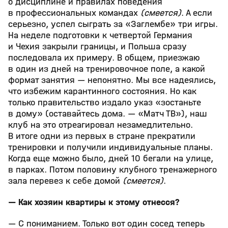
о дисциплине и правилах поведения
в профессиональных командах
(смеется)
. А если
серьезно, успел сыграть за «Заглембе» три игры.
На неделе подготовки к четвертой Германия
и Чехия закрыли границы, и Польша сразу
последовала их примеру. В общем, приезжаю
в один из дней на тренировочное поле, а какой
формат занятия — непонятно. Мы все надеялись,
что избежим карантинного состояния. Но как
только правительство издало указ «зостаньте
в дому» (оставайтесь дома. — «Матч ТВ»), наш
клуб на это отреагировал незамедлительно.
В итоге одни из первых в стране прекратили
тренировки и получили индивидуальные планы.
Когда еще можно было, дней 10 бегали на улице,
в парках. Потом половину клубного тренажерного
зала перевез к себе домой
(смеется)
.
— Как хозяин квартиры к этому отнесся?
— С пониманием. Только вот один сосед теперь