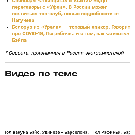
Спонсоры «Лейпцига» и «Сити» ведут
переговоры с «Уфой». В России может
появиться топ-клуб, новые подробности от
Нагучева
Белорус из «Урала» — топовый спикер. Говорит
про COVID-19, Погребняка и о том, как «съесть»
Бэйла
* Соцсеть, признанная в России экстремистской
Видео по теме
13
2:57
Сегодня, 00:13
08 авг, 23:42
+
0+
Гол Вакуна Байо. Удинезе - Барселона.
Гол Рафиньи. Барс