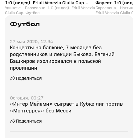
1:0 (видео). Friuli Venezia Giulia Cup.
Форест. 1:0 (видео).
Футбол
Удинезе - Барселона. 1:0 (видео). Friuli Venezia
Cup. Футбол
Барселона - Ноттингем
Giulia Cup. Футбол
Friuli Venezia Giulia C
Футбол
27 мая 2020, 12:34
Концерты на балконе, 7 месяцев без
родственников и лекции Быкова. Евгений
Башкиров изолировался в польской
провинции
Поделиться
Сегодня, 03:27
«Интер Майами» сыграет в Кубке лиг против
«Монтеррея» без Месси
Поделиться