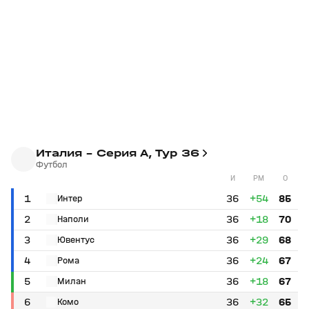
Италия - Серия А, Тур 36
Футбол
И
РМ
О
1
36
+54
85
Интер
2
36
+18
70
Наполи
3
36
+29
68
Ювентус
4
36
+24
67
Рома
5
36
+18
67
Милан
6
36
+32
65
Комо