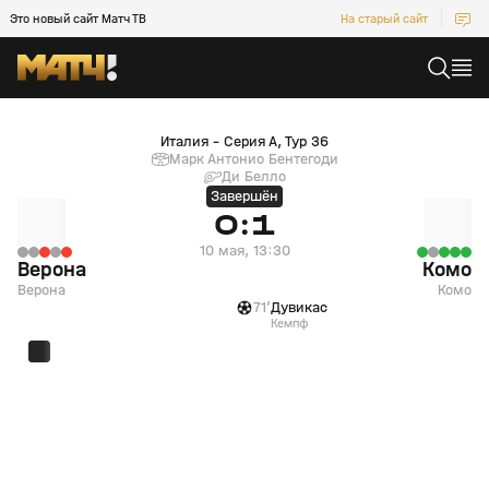
Это новый сайт Матч ТВ
На старый сайт
Верона (Верона) — Комо (Комо)
Италия - Серия А, Тур 36
Марк Антонио Бентегоди
Ди Белло
Завершён
0:1
10 мая, 13:30
Верона
Комо
Верона
Комо
3
10 мая, 13:22
71’
Дувикас
Кемпф
+