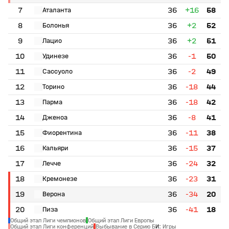
7
36
+16
58
Аталанта
8
36
+2
52
Болонья
9
36
+2
51
Лацио
10
36
-1
50
Удинезе
11
36
-2
49
Сассуоло
12
36
-18
44
Торино
13
36
-18
42
Парма
14
36
-8
41
Дженоа
15
36
-11
38
Фиорентина
16
36
-15
37
Кальяри
17
36
-24
32
Лечче
18
36
-23
31
Кремонезе
19
36
-34
20
Верона
20
36
-41
18
Пиза
Общий этап Лиги чемпионов
Общий этап Лиги Европы
Общий этап Лиги конференций
Выбывание в Серию Б
И
:
Игры